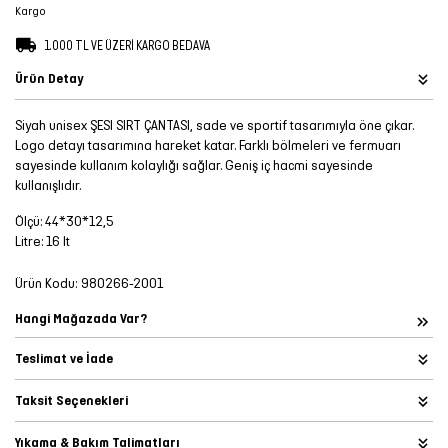
Kargo
Şort
1.000 TL VE ÜZERİ KARGO BEDAVA
TÜM
Ürün Detay
ÜRÜNLER
Siyah unisex ŞESI SIRT ÇANTASI, sade ve sportif tasarımıyla öne çıkar.
Logo detayı tasarımına hareket katar. Farklı bölmeleri ve fermuarı
sayesinde kullanım kolaylığı sağlar. Geniş iç hacmi sayesinde
kullanışlıdır.
Ölçü: 44*30*12,5
Litre: 16 lt
Ürün Kodu:
980266-2001
Hangi Mağazada Var?
Teslimat ve İade
Taksit Seçenekleri
Yıkama & Bakım Talimatları