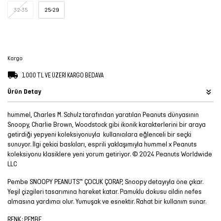
32-35
25-29
Şort
TÜM
ÜRÜNLER
Kargo
1.000 TL VE ÜZERİ KARGO BEDAVA
Ürün Detay
hummel, Charles M. Schulz tarafından yaratılan Peanuts dünyasının
Snoopy, Charlie Brown, Woodstock gibi ikonik karakterlerini bir araya
getirdiği yepyeni koleksiyonuyla kullanıcılara eğlenceli bir seçki
sunuyor. İlgi çekici baskıları, esprili yaklaşımıyla hummel x Peanuts
koleksiyonu klasiklere yeni yorum getiriyor. © 2024 Peanuts Worldwide
LLC
Pembe SNOOPY PEANUTS™ ÇOCUK ÇORAP, Snoopy detayıyla öne çıkar.
Yeşil çizgileri tasarımına hareket katar. Pamuklu dokusu cildin nefes
almasına yardımcı olur. Yumuşak ve esnektir. Rahat bir kullanım sunar.
RENK: PEMBE