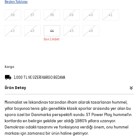
Beden Tablosu
Şort
36
37
38
39
40
41
TÜM
ÜRÜNLER
42
43
44
45
46
Son 1 Adet
Kargo
1.000 TL VE ÜZERİ KARGO BEDAVA
Ürün Detay
Minimalist ve İskandinav tarzından ilham alarak tasarlanan hummel,
yıllar boyunca tenis gibi genellikle klasik sporlar arasında yer alan bu
spora özel bir Danimarka perspektifi sundu. ST Power Play, hummel’ın
kortlarda en belirgin şekilde yer aldığı 1980'li yıllara uzanıyor.
Demokrasi odaklı tasarımı ve fonksiyona verdiği önem, onu hummel
markası için zamansız bir ürün haline getiriyor.