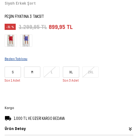
Siyah Erkek Şort
Şort
PEŞİN FİYATINA 3 TAKSİT
TÜM
1.299,95 TL
899,95 TL
-31 %
ÜRÜNLER
Beden Tablosu
S
M
L
XL
2XL
Son 1 Adet
Son 3 Adet
Kargo
1.000 TL VE ÜZERİ KARGO BEDAVA
Ürün Detay