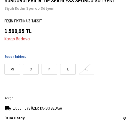
SÜRDÜRÜLEBİLİR TIF SEAMLESS SPORCU SÜTYENİ
Şort
Siyah Kadın Sporcu Sütyeni
PEŞİN FİYATINA 3 TAKSİT
TÜM
ÜRÜNLER
1.599,95 TL
Kargo Bedava
Beden Tablosu
XS
S
M
L
XL
Kargo
1.000 TL VE ÜZERİ KARGO BEDAVA
Ürün Detay