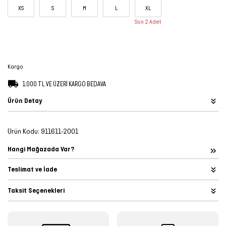
XS
S
M
L
XL
Şort
Son 2 Adet
TÜM
ÜRÜNLER
Kargo
1.000 TL VE ÜZERİ KARGO BEDAVA
Ürün Detay
Ürün Kodu:
911611-2001
Hangi Mağazada Var?
Teslimat ve İade
Taksit Seçenekleri