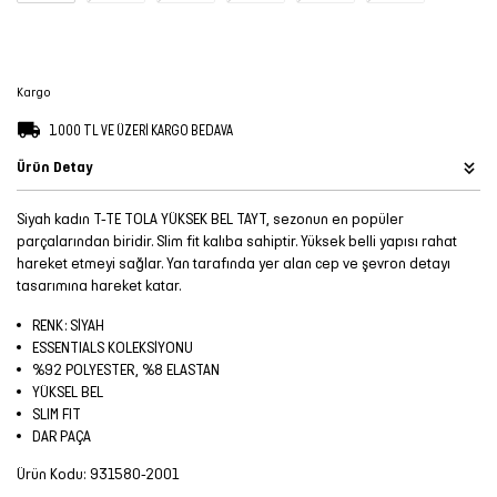
Şort
TÜM
Kargo
ÜRÜNLER
1.000 TL VE ÜZERİ KARGO BEDAVA
Ürün Detay
Siyah kadın T-TE TOLA YÜKSEK BEL TAYT, sezonun en popüler
parçalarından biridir. Slim fit kalıba sahiptir. Yüksek belli yapısı rahat
hareket etmeyi sağlar. Yan tarafında yer alan cep ve şevron detayı
tasarımına hareket katar.
RENK: SİYAH
ESSENTIALS KOLEKSİYONU
%92 POLYESTER, %8 ELASTAN
YÜKSEL BEL
SLIM FIT
DAR PAÇA
Ürün Kodu:
931580-2001