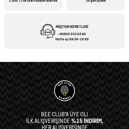
1.000 TL ve üzeri alışverişlerde
30 gün içinde
MÜŞTERİ HİZMETLERİ
+90850 333 63 90
Hafta içi:09:00-18:00
BEE CLUB’A ÜYE OL!
İLK ALIŞVERİŞİNDE
%15 İNDİRİM,
HER ALIŞVERİŞİNDE