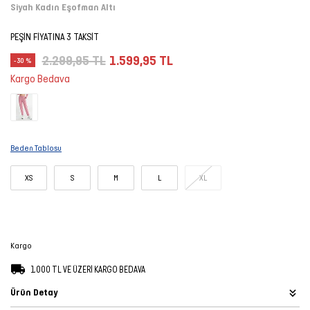
Siyah Kadın Eşofman Altı
Şort
PEŞİN FİYATINA 3 TAKSİT
TÜM
2.299,95 TL
1.599,95 TL
-30 %
ÜRÜNLER
Kargo Bedava
Beden Tablosu
XS
S
M
L
XL
Kargo
1.000 TL VE ÜZERİ KARGO BEDAVA
Ürün Detay