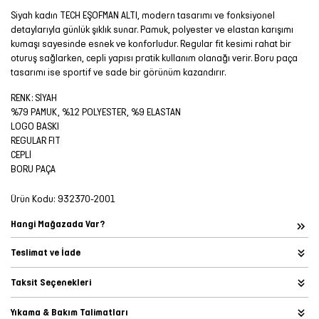
Siyah kadın TECH EŞOFMAN ALTI, modern tasarımı ve fonksiyonel
detaylarıyla günlük şıklık sunar. Pamuk, polyester ve elastan karışımı
kumaşı sayesinde esnek ve konforludur. Regular fit kesimi rahat bir
oturuş sağlarken, cepli yapısı pratik kullanım olanağı verir. Boru paça
tasarımı ise sportif ve sade bir görünüm kazandırır.
RENK: SİYAH
%79 PAMUK, %12 POLYESTER, %9 ELASTAN
LOGO BASKI
REGULAR FIT
CEPLİ
BORU PAÇA
Ürün Kodu:
932370-2001
Hangi Mağazada Var?
Teslimat ve İade
Taksit Seçenekleri
Yıkama & Bakım Talimatları