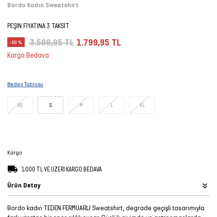
Bordo Kadın Sweatshirt
Şort
PEŞİN FİYATINA 3 TAKSİT
TÜM
3.599,95 TL
1.799,95 TL
-50 %
ÜRÜNLER
Kargo Bedava
Beden Tablosu
XS
S
M
L
XL
Kargo
1.000 TL VE ÜZERİ KARGO BEDAVA
Ürün Detay
Bordo kadın TEDEN FERMUARLI Sweatshirt, degrade geçişli tasarımıyla