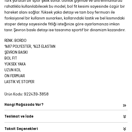
fark yaratan bir spor şıklık sunar. Günlük giyimde ve antrenmanlarda
rahatlıkla kullanılabilecek bu model, bol fit kesimi sayesinde özgür bir
hareket alanı sağlar. Yüksek yaka detayı ve tam boy fermuarı ile
fonksiyonel bir kullanım sunarken, kollarındaki lastik ve bel kısmındaki
stoper detayı sayesinde fitliği isteğinize göre ayarlamanıza imkan
tanır. Şevron baskı detayı ise tasarıma sportif bir dinamizm kazandırır.
RENK: BORDO
%87 POLYESTER, %13 ELASTAN
ŞEVRON BASKI
BOL FIT
YÜKSEK YAKA
UZUN KOL
ÖN FERMUAR
LASTİK VE STOPER
Ürün Kodu:
922439-3858
Hangi Mağazada Var?
Teslimat ve İade
Taksit Seçenekleri