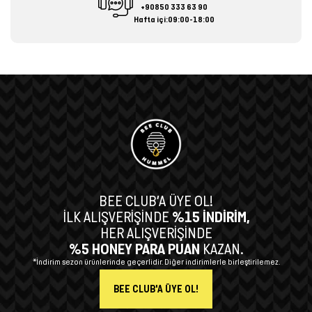
+90850 333 63 90
Hafta içi:09:00-18:00
BEE CLUB’A ÜYE OL!
İLK ALIŞVERİŞİNDE
%15 İNDİRİM,
HER ALIŞVERİŞİNDE
%5 HONEY PARA PUAN
KAZAN.
*İndirim sezon ürünlerinde geçerlidir. Diğer indirimlerle birleştirilemez.
BEE CLUB'A ÜYE OL!