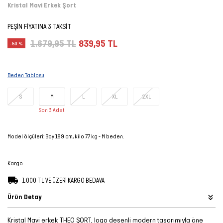
Kristal Mavi Erkek Şort
Şort
PEŞİN FİYATINA 3 TAKSİT
TÜM
1.679,95 TL
839,95 TL
-50 %
ÜRÜNLER
Beden Tablosu
S
M
L
XL
2XL
Son 3 Adet
Model ölçüleri: Boy 189 cm, kilo 77 kg - M beden.
Kargo
1.000 TL VE ÜZERİ KARGO BEDAVA
Ürün Detay
Kristal Mavi erkek THEO ŞORT, logo desenli modern tasarımıyla öne