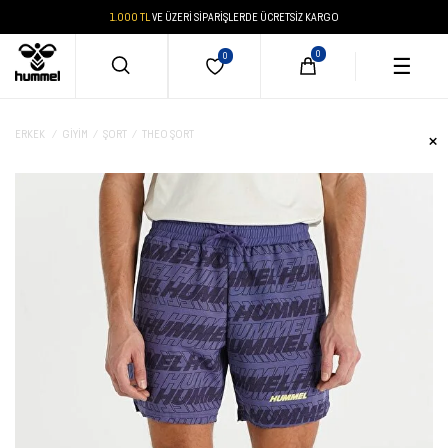
1.000 TL
VE ÜZERİ SİPARİŞLERDE ÜCRETSİZ KARGO
☰
ERKEK
GIYIM
ŞORT
THEO ŞORT
×
ERKEK
KADIN
ÇOCUK
OUTLET
ERKEK
KADIN
ÇOCUK
GİYİM
AYAKKABI
AKSESUAR
GİYİM
AYAKKABI
AKSESUAR
GİYİM
AYAKKABI
AKSESUAR
GİYİM
GİYİM
GİYİM
TÜM
Giyim
Giyim
Giyim
Eşofman
Spor
Çanta
Eşofman
Spor
Çanta
Eşofman
Spor
Çanta
ÜRÜNLER
Altı
Ayakkabı
&
Altı
Ayakkabı
&
Altı
Ayakkabı
Cüzdan
Cüzdan
AYAKKABI
AYAKKABI
AYAKKABI
Ayakkabı
Ayakkabı
Ayakkabı
Çorap
ERKEK
Sweatshirt
Training
Sweatshirt
Training
Sweatshirt
Bot &
&
Ayakkabı
Çorap
&
Ayakkabı
Çorap
&
Outdoor
AKSESUAR
AKSESUAR
AKSESUAR
Aksesuar
Aksesuar
Aksesuar
Kalemlik
Hoodie
Hoodie
Hoodie
KADIN
Terlik
Şapka
Bot &
Şapka
Terlik
TÜM
TÜM
TÜM
TÜM
TÜM
TÜM
TÜM
Tişört
&
Tişört
Outdoor
Mont &
&
ÜRÜNLER
ÜRÜNLER
ÜRÜNLER
ÇOCUK
ÜRÜNLER
ÜRÜNLER
ÜRÜNLER
ÜRÜNLER
Sandalet
Yelek
Sandalet
Boxer
Kalemlik