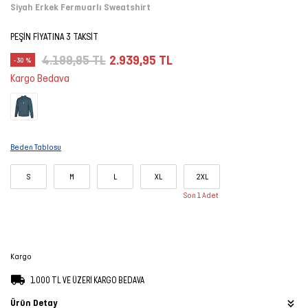
Siyah Erkek Fermuarlı Sweatshirt
Şort
PEŞİN FİYATINA 3 TAKSİT
TÜM
4.199,95 TL
2.939,95 TL
-30 %
ÜRÜNLER
Kargo Bedava
Beden Tablosu
S
M
L
XL
2XL
Son 1 Adet
Kargo
1.000 TL VE ÜZERİ KARGO BEDAVA
Ürün Detay