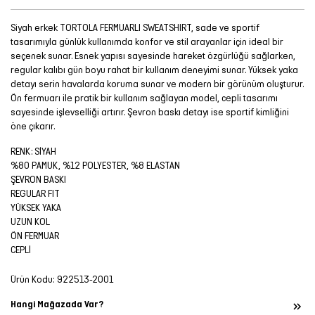
Siyah erkek TORTOLA FERMUARLI SWEATSHIRT, sade ve sportif
tasarımıyla günlük kullanımda konfor ve stil arayanlar için ideal bir
seçenek sunar. Esnek yapısı sayesinde hareket özgürlüğü sağlarken,
regular kalıbı gün boyu rahat bir kullanım deneyimi sunar. Yüksek yaka
detayı serin havalarda koruma sunar ve modern bir görünüm oluşturur.
Ön fermuarı ile pratik bir kullanım sağlayan model, cepli tasarımı
sayesinde işlevselliği artırır. Şevron baskı detayı ise sportif kimliğini
öne çıkarır.
RENK: SİYAH
%80 PAMUK, %12 POLYESTER, %8 ELASTAN
ŞEVRON BASKI
REGULAR FIT
YÜKSEK YAKA
UZUN KOL
ÖN FERMUAR
CEPLİ
Ürün Kodu:
922513-2001
Hangi Mağazada Var?