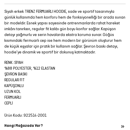
Siyah erkek TRENZ FERMUARLI HOODIE, sade ve sportif tasarımıyla
günlük kullanımda hem konforu hem de fonksiyonelliği bir arada sunan
bir modeldir. Esnek yapısı sayesinde antrenmanlarda rahat hareket
imkânı tanırken, regular fit kalıbı gün boyu konfor sağlar. Kapüşon
detayı yağmurlu ve serin havalarda ekstra koruma sunar. Göğüs
kısmındaki fermuarlı cep ise hem modern bir görünüm oluşturur hem
de küçük eşyalar için pratik bir kullanım sağlar. Şevron baskı detayı,
hoodie’ye dinamik ve sportif bir dokunuş katmaktadır.
RENK: SİYAH
%88 POLYESTER, %12 ELASTAN
ŞEVRON BASKI
REGULAR FIT
KAPÜŞONLU
UZUN KOL
FERMUARLI
CEPLİ
Ürün Kodu:
922514-2001
Hangi Mağazada Var?