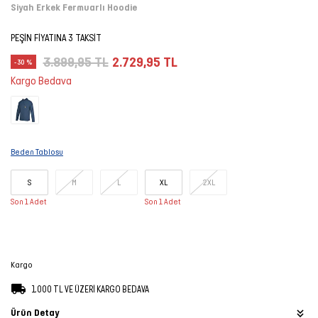
Siyah Erkek Fermuarlı Hoodie
Şort
PEŞİN FİYATINA 3 TAKSİT
TÜM
3.899,95 TL
2.729,95 TL
-30 %
ÜRÜNLER
Kargo Bedava
Beden Tablosu
S
M
L
XL
2XL
Son 1 Adet
Son 1 Adet
Kargo
1.000 TL VE ÜZERİ KARGO BEDAVA
Ürün Detay