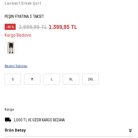
Lacivert Erkek Şort
Şort
PEŞİN FİYATINA 3 TAKSİT
TÜM
1.999,95 TL
1.399,95 TL
-30 %
ÜRÜNLER
Kargo Bedava
Beden Tablosu
S
M
L
XL
2XL
Kargo
1.000 TL VE ÜZERİ KARGO BEDAVA
Ürün Detay