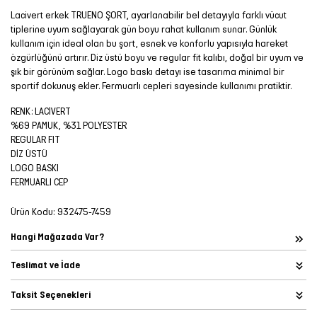
Lacivert erkek TRUENO ŞORT, ayarlanabilir bel detayıyla farklı vücut
tiplerine uyum sağlayarak gün boyu rahat kullanım sunar. Günlük
kullanım için ideal olan bu şort, esnek ve konforlu yapısıyla hareket
özgürlüğünü artırır. Diz üstü boyu ve regular fit kalıbı, doğal bir uyum ve
şık bir görünüm sağlar. Logo baskı detayı ise tasarıma minimal bir
sportif dokunuş ekler. Fermuarlı cepleri sayesinde kullanımı pratiktir.
RENK: LACİVERT
%69 PAMUK, %31 POLYESTER
REGULAR FIT
DİZ ÜSTÜ
LOGO BASKI
FERMUARLI CEP
Ürün Kodu:
932475-7459
Hangi Mağazada Var?
Teslimat ve İade
Taksit Seçenekleri