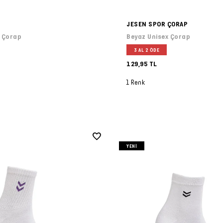
JESEN SPOR ÇORAP
x Çorap
Beyaz Unisex Çorap
3 AL 2 ÖDE
129,95 TL
1 Renk
YENI