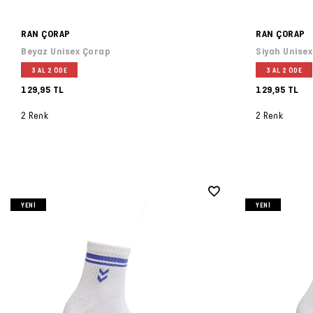
RAN ÇORAP
RAN ÇORAP
Beyaz Unisex Çorap
Siyah Unise
3 AL 2 ÖDE
3 AL 2 ÖDE
129,95 TL
129,95 TL
2 Renk
2 Renk
YENI
YENI