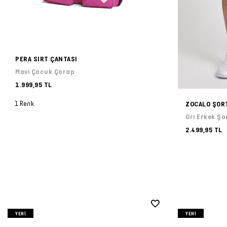
PERA SIRT ÇANTASI
Mavi Çocuk Çorap
1.999,95 TL
1 Renk
ZOCALO ŞOR
Gri Erkek Şo
2.499,95 TL
YENI
YENI