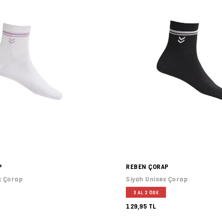
P
REBEN ÇORAP
x Çorap
Siyah Unisex Çorap
3 AL 2 ÖDE
129,95 TL