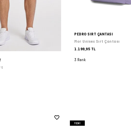
PEDRO SIRT ÇANTASI
Mor Unisex Sırt Çantası
1.199,95 TL
3 Renk
T
rt
YENI