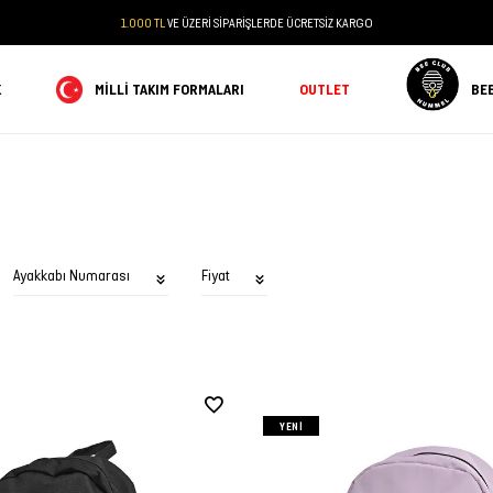
1.000 TL
VE ÜZERİ SİPARİŞLERDE ÜCRETSİZ KARGO
K
MILLI TAKIM FORMALARI
OUTLET
BE
Ayakkabı Numarası
Fiyat
YENI