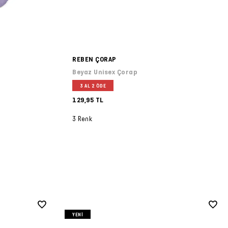
REBEN ÇORAP
Beyaz Unisex Çorap
3 AL 2 ÖDE
129,95 TL
3 Renk
YENI