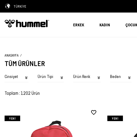
TÜRKİYE
ERKEK
KADIN
ÇOCU
ANASAYFA
TÜM ÜRÜNLER
Cinsiyet
Ürün Tipi
Ürün Renk
Beden
Toplam : 1202 Ürün
YENI
YENI