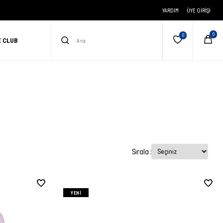
YARDIM
ÜYE GIRIŞI
E CLUB
Sırala :
YENI