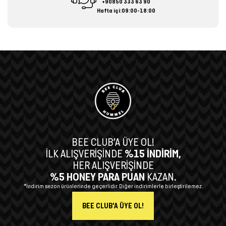
+90850 333 63 90
Hafta içi:09:00-18:00
BEE CLUB’A ÜYE OL!
İLK ALIŞVERİŞİNDE
%15 İNDİRİM,
HER ALIŞVERİŞİNDE
%5 HONEY PARA PUAN
KAZAN.
*İndirim sezon ürünlerinde geçerlidir. Diğer indirimlerle birleştirilemez.
BEE CLUB'A ÜYE OL!