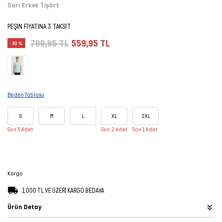
Sarı Erkek Tişört
Şort
PEŞİN FİYATINA 3 TAKSİT
TÜM
799,95 TL
559,95 TL
-30 %
ÜRÜNLER
Beden Tablosu
S
M
L
XL
2XL
Son 3 Adet
Son 2 Adet
Son 1 Adet
Kargo
1.000 TL VE ÜZERİ KARGO BEDAVA
Ürün Detay