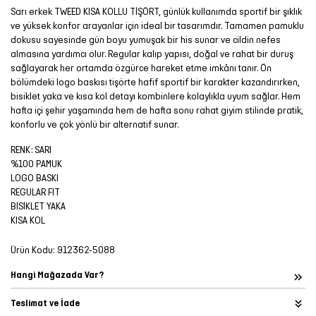
Sarı erkek TWEED KISA KOLLU TİŞÖRT, günlük kullanımda sportif bir şıklık
ve yüksek konfor arayanlar için ideal bir tasarımdır. Tamamen pamuklu
dokusu sayesinde gün boyu yumuşak bir his sunar ve cildin nefes
almasına yardımcı olur. Regular kalıp yapısı, doğal ve rahat bir duruş
sağlayarak her ortamda özgürce hareket etme imkânı tanır. Ön
bölümdeki logo baskısı tişörte hafif sportif bir karakter kazandırırken,
bisiklet yaka ve kısa kol detayı kombinlere kolaylıkla uyum sağlar. Hem
hafta içi şehir yaşamında hem de hafta sonu rahat giyim stilinde pratik,
konforlu ve çok yönlü bir alternatif sunar.
RENK: SARI
%100 PAMUK
LOGO BASKI
REGULAR FIT
BİSİKLET YAKA
KISA KOL
Ürün Kodu:
912362-5088
Hangi Mağazada Var?
Teslimat ve İade