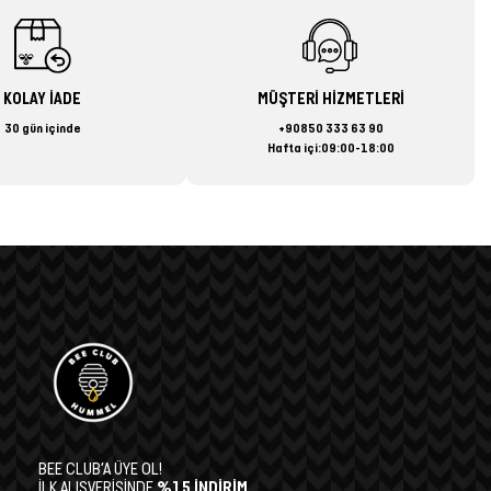
KOLAY İADE
MÜŞTERİ HİZMETLERİ
30 gün içinde
+90850 333 63 90
Hafta içi:09:00-18:00
BEE CLUB’A ÜYE OL!
İLK ALIŞVERİŞİNDE
%15 İNDİRİM,