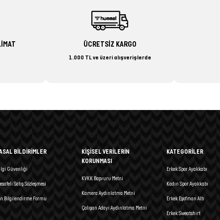
LİMAT
ÜCRETSİZ KARGO
1.000 TL ve üzeri alışverişlerde
ASAL BİLDİRİMLER
KİŞİSEL VERİLERİN
KATEGORİLER
KORUNMASI
ilgi Güvenliği
Erkek Spor Ayakkabı
KVKK Başvuru Metni
esafeli Satış Sözleşmesi
Kadın Spor Ayakkabı
Kamera Aydınlatma Metni
n Bilgilendirme Formu
Erkek Eşofman Altı
Çalışan Adayı Aydınlatma Metni
Erkek Sweatshirt