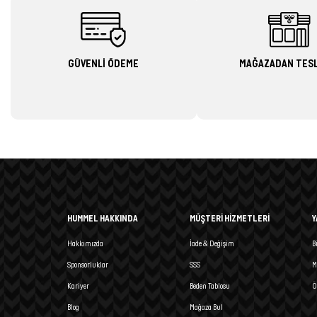
GÜVENLİ ÖDEME
MAĞAZADAN TES
HUMMEL HAKKINDA
MÜŞTERİ HİZMETLERİ
Y
Hakkımızda
İade & Değişim
B
Sponsorluklar
SSS
M
Kariyer
Beden Tablosu
Ö
Blog
Mağaza Bul