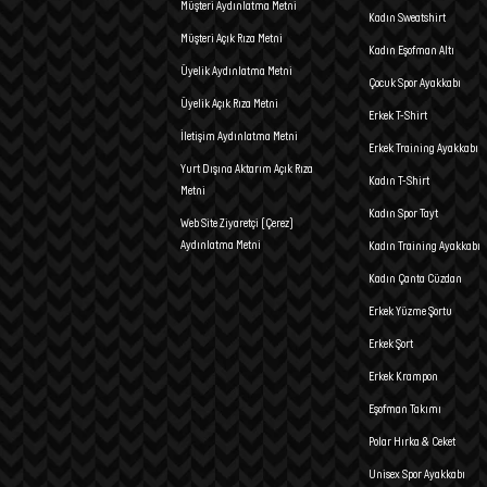
Müşteri Aydınlatma Metni
Kadın Sweatshirt
Müşteri Açık Rıza Metni
Kadın Eşofman Altı
Üyelik Aydınlatma Metni
Çocuk Spor Ayakkabı
Üyelik Açık Rıza Metni
Erkek T-Shirt
İletişim Aydınlatma Metni
Erkek Training Ayakkabı
Yurt Dışına Aktarım Açık Rıza
Kadın T-Shirt
Metni
Kadın Spor Tayt
Web Site Ziyaretçi (Çerez)
Aydınlatma Metni
Kadın Training Ayakkabı
Kadın Çanta Cüzdan
Erkek Yüzme Şortu
Erkek Şort
Erkek Krampon
Eşofman Takımı
Polar Hırka & Ceket
Unisex Spor Ayakkabı