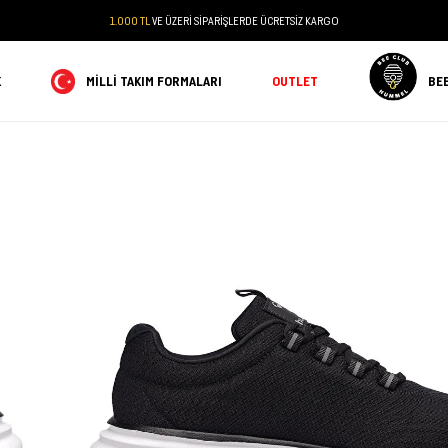
1.000 TL
VE ÜZERİ SİPARİŞLERDE ÜCRETSİZ KARGO
K
MILLI TAKIM FORMALARI
OUTLET
BE