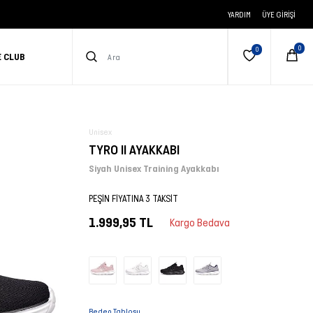
YARDIM
ÜYE GIRIŞI
E CLUB
Unisex
TYRO II AYAKKABI
Siyah Unisex Training Ayakkabı
PEŞİN FİYATINA 3 TAKSİT
1.999,95 TL
Kargo Bedava
Beden Tablosu