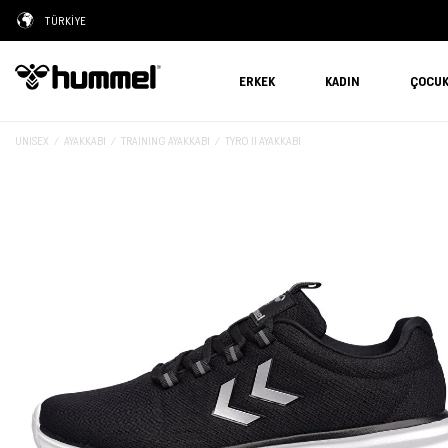
TÜRKİYE
ERKEK
KADIN
ÇOCU
UNISEX
AYAKKABI
TRAINING AYAKKABI
TYRO II AYAKKABI