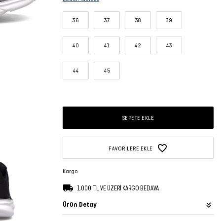
36
37
38
39
40
41
42
43
44
45
SEPETE EKLE
FAVORILERE EKLE
Kargo
1.000 TL VE ÜZERİ KARGO BEDAVA
Ürün Detay