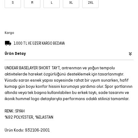
S
M
L
XL
2XL
Şort
TÜM
ÜRÜNLER
Kargo
1.000 TL VE ÜZERİ KARGO BEDAVA
Ürün Detay
UNDEAR BASELAYER SHORT TAYT, antrenman ve yoğun tempolu
aktivitelerde hareket özgürlüğünü desteklemek için tasarlanmıştır.
Vücudu saran esnek yapısı sayesinde rahat bir uyum sunarken, hafif
kumaşı gün boyu konfor hissini korumaya yardımcı olur. Spor şortlarının
altında veya tek başına kullanılabilen bu erkek taytı, sade tasarımı ve
ikonik hummel logo detaylarıyla performans odaklı stilinizi tamamlar.
RENK: SİYAH
%92 POLYESTER, %ELASTAN
Ürün Kodu:
932106-2001