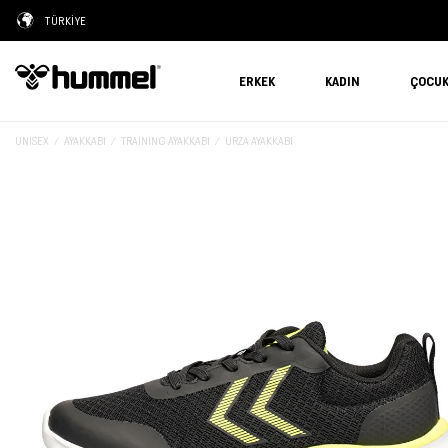
TÜRKİYE
ERKEK
KADIN
ÇOCU
UNISEX
AYAKKABI
TRAINING AYAKKABI
URZA AYAKKABI