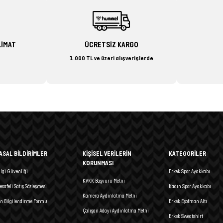
LİMAT
ÜCRETSİZ KARGO
1.000 TL ve üzeri alışverişlerde
ASAL BİLDİRİMLER
KİŞİSEL VERİLERİN
KATEGORİLER
KORUNMASI
ilgi Güvenliği
Erkek Spor Ayakkabı
KVKK Başvuru Metni
esafeli Satış Sözleşmesi
Kadın Spor Ayakkabı
Kamera Aydınlatma Metni
n Bilgilendirme Formu
Erkek Eşofman Altı
Çalışan Adayı Aydınlatma Metni
Erkek Sweatshirt