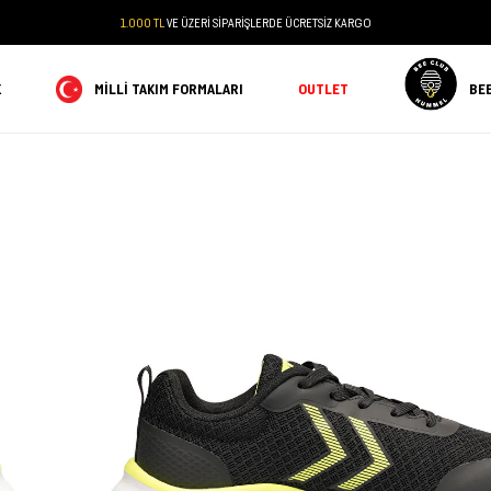
1.000 TL
VE ÜZERİ SİPARİŞLERDE ÜCRETSİZ KARGO
K
MILLI TAKIM FORMALARI
OUTLET
BE