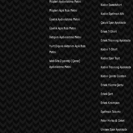
Müşteri Aydınlatma Metni
Kadın Sweatshirt
Müşteri Açık Rıza Metni
Kadın Eşofman Altı
Üyelik Aydınlatma Metni
Çocuk Spor Ayakkabı
Üyelik Açık Rıza Metni
Erkek T-Shirt
İletişim Aydınlatma Metni
Erkek Training Ayakkabı
Yurt Dışına Aktarım Açık Rıza
Kadın T-Shirt
Metni
Kadın Spor Tayt
Web Site Ziyaretçi (Çerez)
Aydınlatma Metni
Kadın Training Ayakkabı
Kadın Çanta Cüzdan
Erkek Yüzme Şortu
Erkek Şort
Erkek Krampon
Eşofman Takımı
Polar Hırka & Ceket
Unisex Spor Ayakkabı