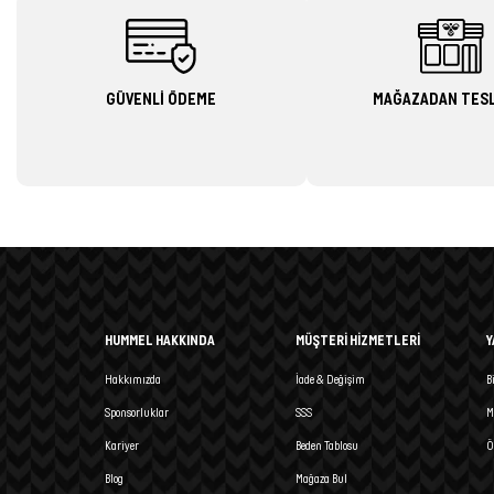
GÜVENLİ ÖDEME
MAĞAZADAN TES
HUMMEL HAKKINDA
MÜŞTERİ HİZMETLERİ
Y
Hakkımızda
İade & Değişim
B
Sponsorluklar
SSS
M
Kariyer
Beden Tablosu
Ö
Blog
Mağaza Bul