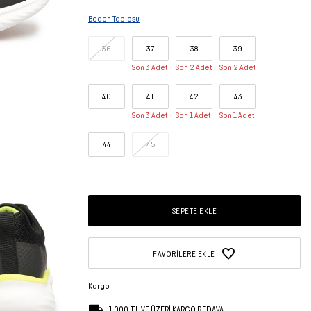
Beden Tablosu
36
37
38
39
Son 3 Adet
Son 2 Adet
Son 2 Adet
40
41
42
43
Son 3 Adet
Son 1 Adet
Son 1 Adet
44
45
SEPETE EKLE
FAVORILERE EKLE
Kargo
1.000 TL VE ÜZERİ KARGO BEDAVA