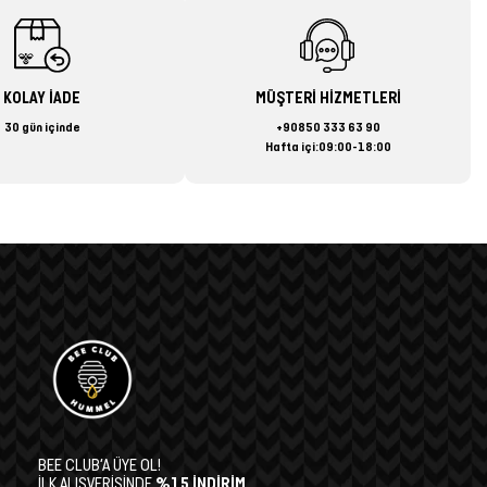
KOLAY İADE
MÜŞTERİ HİZMETLERİ
30 gün içinde
+90850 333 63 90
Hafta içi:09:00-18:00
BEE CLUB’A ÜYE OL!
İLK ALIŞVERİŞİNDE
%15 İNDİRİM,