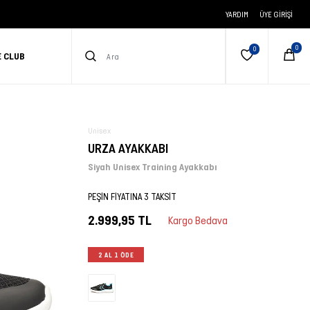
YARDIM
ÜYE GIRIŞI
E CLUB
Unisex
URZA AYAKKABI
Siyah Unisex Training Ayakkabı
PEŞİN FİYATINA 3 TAKSİT
2.999,95 TL
Kargo Bedava
2 AL 1 ÖDE