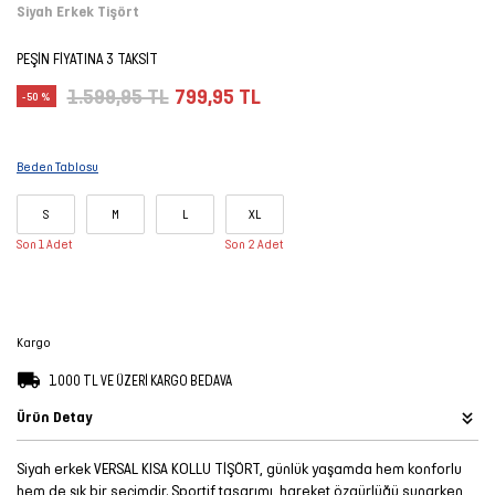
Siyah Erkek Tişört
Şort
PEŞİN FİYATINA 3 TAKSİT
TÜM
1.599,95 TL
799,95 TL
-50 %
ÜRÜNLER
Beden Tablosu
S
M
L
XL
Son 1 Adet
Son 2 Adet
Kargo
1.000 TL VE ÜZERİ KARGO BEDAVA
Ürün Detay
Siyah erkek VERSAL KISA KOLLU TİŞÖRT, günlük yaşamda hem konforlu
hem de şık bir seçimdir. Sportif tasarımı, hareket özgürlüğü sunarken