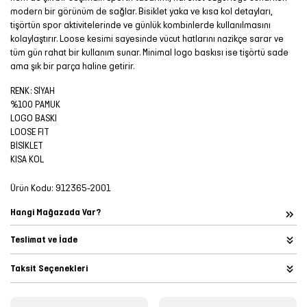
modern bir görünüm de sağlar. Bisiklet yaka ve kısa kol detayları,
tişörtün spor aktivitelerinde ve günlük kombinlerde kullanılmasını
kolaylaştırır. Loose kesimi sayesinde vücut hatlarını nazikçe sarar ve
tüm gün rahat bir kullanım sunar. Minimal logo baskısı ise tişörtü sade
ama şık bir parça haline getirir.
RENK: SİYAH
%100 PAMUK
LOGO BASKI
LOOSE FIT
BİSİKLET
KISA KOL
Ürün Kodu:
912365-2001
Hangi Mağazada Var?
Teslimat ve İade
Taksit Seçenekleri