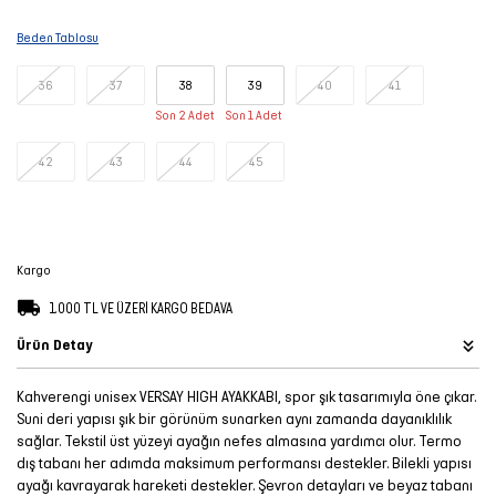
Şort
Beden Tablosu
TÜM
36
37
38
39
40
41
ÜRÜNLER
Son 2 Adet
Son 1 Adet
42
43
44
45
Kargo
1.000 TL VE ÜZERİ KARGO BEDAVA
Ürün Detay
Kahverengi unisex VERSAY HIGH AYAKKABI, spor şık tasarımıyla öne çıkar.
Suni deri yapısı şık bir görünüm sunarken aynı zamanda dayanıklılık
sağlar. Tekstil üst yüzeyi ayağın nefes almasına yardımcı olur. Termo
dış tabanı her adımda maksimum performansı destekler. Bilekli yapısı
ayağı kavrayarak hareketi destekler. Şevron detayları ve beyaz tabanı