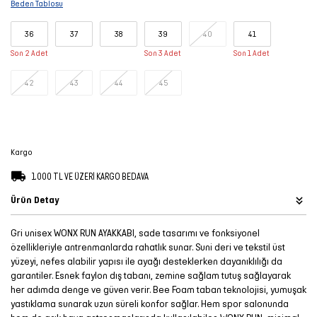
Beden Tablosu
Şort
36
37
38
39
40
41
TÜM
Son 2 Adet
Son 3 Adet
Son 1 Adet
ÜRÜNLER
42
43
44
45
Kargo
1.000 TL VE ÜZERİ KARGO BEDAVA
Ürün Detay
Gri unisex WONX RUN AYAKKABI, sade tasarımı ve fonksiyonel
özellikleriyle antrenmanlarda rahatlık sunar. Suni deri ve tekstil üst
yüzeyi, nefes alabilir yapısı ile ayağı desteklerken dayanıklılığı da
garantiler. Esnek faylon dış tabanı, zemine sağlam tutuş sağlayarak
her adımda denge ve güven verir. Bee Foam taban teknolojisi, yumuşak
yastıklama sunarak uzun süreli konfor sağlar. Hem spor salonunda