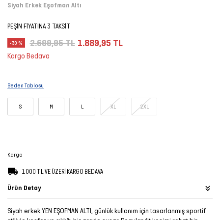
Siyah Erkek Eşofman Altı
Şort
PEŞİN FİYATINA 3 TAKSİT
TÜM
2.699,95 TL
1.889,95 TL
-30 %
ÜRÜNLER
Kargo Bedava
Beden Tablosu
S
M
L
XL
2XL
Kargo
1.000 TL VE ÜZERİ KARGO BEDAVA
Ürün Detay
Siyah erkek YEN EŞOFMAN ALTI, günlük kullanım için tasarlanmış sportif