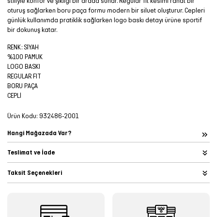
stiliyle konfor ve şıklığı bir arada sunar. Regular fit kesimi rahat bir
oturuş sağlarken boru paça formu modern bir siluet oluşturur. Cepleri
günlük kullanımda pratiklik sağlarken logo baskı detayı ürüne sportif
bir dokunuş katar.
RENK: SİYAH
%100 PAMUK
LOGO BASKI
REGULAR FIT
BORU PAÇA
CEPLİ
Ürün Kodu:
932486-2001
Hangi Mağazada Var?
Teslimat ve İade
Taksit Seçenekleri