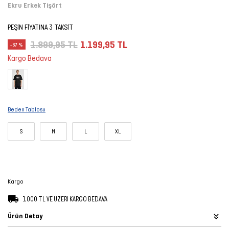
Ekru Erkek Tişört
Şort
PEŞİN FİYATINA 3 TAKSİT
TÜM
1.899,95 TL
1.199,95 TL
-37 %
ÜRÜNLER
Kargo Bedava
Beden Tablosu
S
M
L
XL
Kargo
1.000 TL VE ÜZERİ KARGO BEDAVA
Ürün Detay