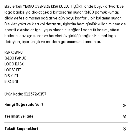
Ekru erkek YERNO OVERSIZE KISA KOLLU TİŞÖRT, önde büyük artwork ve
logo baskısıyla dikkat çekici bir tasarım sunar. %100 pamuk kumaşı,
cildin nefes almasını sağlar ve gün boyu konforlu bir kullanım sunar.
Bisiklet yaka ve kısa kol detayları, tişörtün hem günlük kullanım hem de
sportif aktiviteler için uygun olmasını sağlar. Loose fit kesimi, vücut
hatlarını nazikçe sarar ve hareket özgürlüğü sağlar. Minimal logo
detayları, tişörtün şık ve modern görünümünü tamamlar.
RENK: EKRU
%100 PAMUK
LOGO BASKI
LOOSE FIT
BİSİKLET
KISA KOL
Ürün Kodu:
912372-9157
Hangi Mağazada Var?
Teslimat ve İade
Taksit Seçenekleri