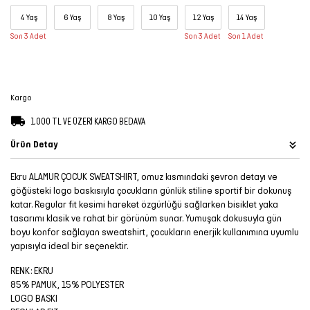
Şort
4 Yaş
6 Yaş
8 Yaş
10 Yaş
12 Yaş
14 Yaş
Son 3 Adet
Son 3 Adet
Son 1 Adet
TÜM
ÜRÜNLER
Kargo
1.000 TL VE ÜZERİ KARGO BEDAVA
Ürün Detay
Ekru ALAMUR ÇOCUK SWEATSHIRT, omuz kısmındaki şevron detayı ve
göğüsteki logo baskısıyla çocukların günlük stiline sportif bir dokunuş
katar. Regular fit kesimi hareket özgürlüğü sağlarken bisiklet yaka
tasarımı klasik ve rahat bir görünüm sunar. Yumuşak dokusuyla gün
boyu konfor sağlayan sweatshirt, çocukların enerjik kullanımına uyumlu
yapısıyla ideal bir seçenektir.
RENK: EKRU
85% PAMUK, 15% POLYESTER
LOGO BASKI