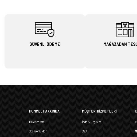
GÜVENLİ ÖDEME
MAĞAZADAN TES
HUMMEL HAKKINDA
MÜŞTERİ HİZMETLERİ
Y
Hakkımızda
İade & Değişim
B
Sponsorluklar
SSS
M