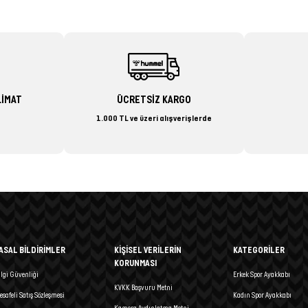
LİMAT
ÜCRETSİZ KARGO
1.000 TL ve üzeri alışverişlerde
ASAL BİLDİRİMLER
KİŞİSEL VERİLERİN
KATEGORİLER
KORUNMASI
ilgi Güvenliği
Erkek Spor Ayakkabı
KVKK Başvuru Metni
esafeli Satış Sözleşmesi
Kadın Spor Ayakkabı