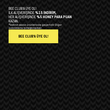
BEE CLUB’A ÜYE OL!
İLK ALIŞVERİŞİNDE
%15 İNDİRİM,
HER ALIŞVERİŞİNDE
%5 HONEY PARA PUAN
KAZAN.
*İndirim sezon ürünlerinde geçerlidir. Diğer
indirimlerle birleştirilemez.
BEE CLUB'A ÜYE OL!