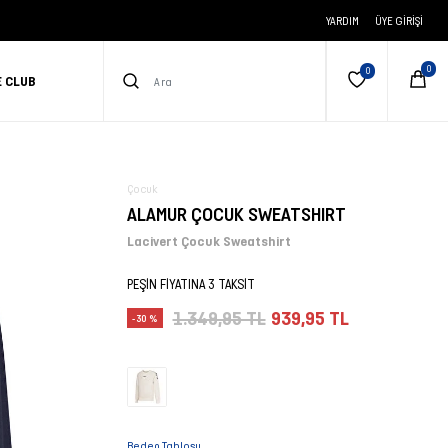
YARDIM
ÜYE GIRIŞI
E CLUB
Çocuk
ALAMUR ÇOCUK SWEATSHIRT
Lacivert Çocuk Sweatshirt
PEŞİN FİYATINA 3 TAKSİT
1.349,95 TL
939,95 TL
-30 %
Beden Tablosu