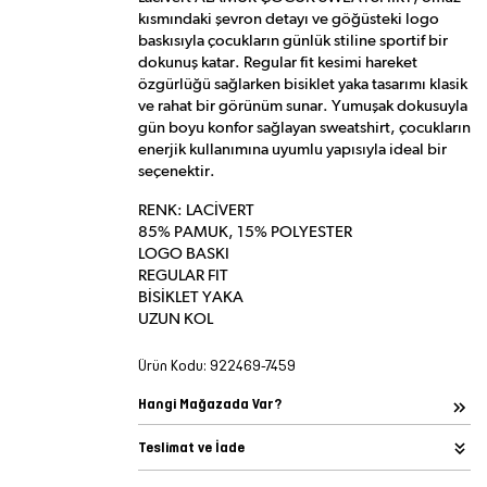
kısmındaki şevron detayı ve göğüsteki logo
baskısıyla çocukların günlük stiline sportif bir
dokunuş katar. Regular fit kesimi hareket
özgürlüğü sağlarken bisiklet yaka tasarımı klasik
ve rahat bir görünüm sunar. Yumuşak dokusuyla
gün boyu konfor sağlayan sweatshirt, çocukların
enerjik kullanımına uyumlu yapısıyla ideal bir
seçenektir.
RENK: LACİVERT
85% PAMUK, 15% POLYESTER
LOGO BASKI
REGULAR FIT
BİSİKLET YAKA
UZUN KOL
Ürün Kodu:
922469-7459
Hangi Mağazada Var?
Teslimat ve İade