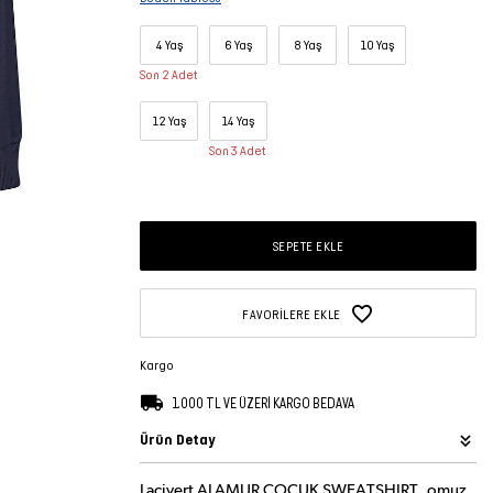
4 Yaş
6 Yaş
8 Yaş
10 Yaş
Son 2 Adet
12 Yaş
14 Yaş
Son 3 Adet
SEPETE EKLE
FAVORILERE EKLE
Kargo
1.000 TL VE ÜZERİ KARGO BEDAVA
Ürün Detay
Lacivert ALAMUR ÇOCUK SWEATSHIRT, omuz