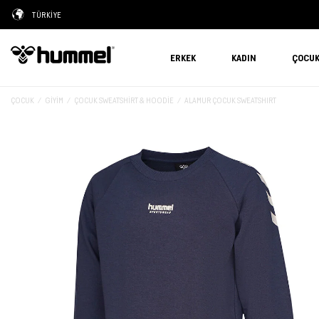
TÜRKİYE
ERKEK
KADIN
ÇOCU
ÇOCUK
GIYIM
ÇOCUK SWEATSHIRT & HOODIE
ALAMUR ÇOCUK SWEATSHIRT