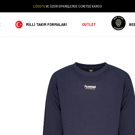
1.000 TL
VE ÜZERİ SİPARİŞLERDE ÜCRETSİZ KARGO
K
MILLI TAKIM FORMALARI
OUTLET
BE