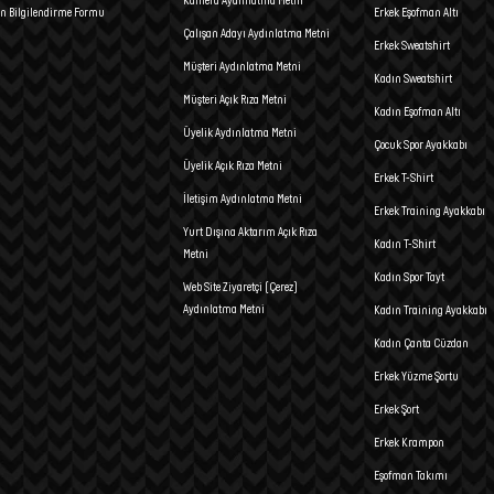
Kamera Aydınlatma Metni
n Bilgilendirme Formu
Erkek Eşofman Altı
Çalışan Adayı Aydınlatma Metni
Erkek Sweatshirt
Müşteri Aydınlatma Metni
Kadın Sweatshirt
Müşteri Açık Rıza Metni
Kadın Eşofman Altı
Üyelik Aydınlatma Metni
Çocuk Spor Ayakkabı
Üyelik Açık Rıza Metni
Erkek T-Shirt
İletişim Aydınlatma Metni
Erkek Training Ayakkabı
Yurt Dışına Aktarım Açık Rıza
Kadın T-Shirt
Metni
Kadın Spor Tayt
Web Site Ziyaretçi (Çerez)
Aydınlatma Metni
Kadın Training Ayakkabı
Kadın Çanta Cüzdan
Erkek Yüzme Şortu
Erkek Şort
Erkek Krampon
Eşofman Takımı