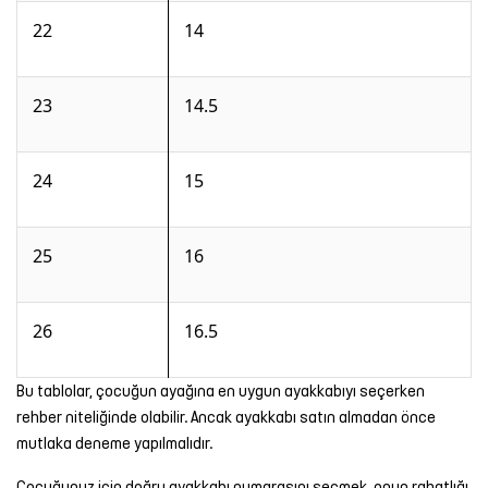
22
14
23
14.5
24
15
25
16
26
16.5
Bu tablolar, çocuğun ayağına en uygun ayakkabıyı seçerken
rehber niteliğinde olabilir. Ancak ayakkabı satın almadan önce
mutlaka deneme yapılmalıdır.
Çocuğunuz için doğru ayakkabı numarasını seçmek, onun rahatlığı