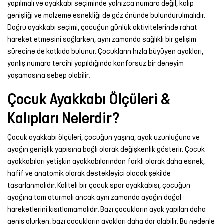
yapılmalı ve ayakkabı seçiminde yalnızca numara değil, kalıp
Şort
genişliği ve malzeme esnekliği de göz önünde bulundurulmalıdır.
Doğru ayakkabı seçimi, çocuğun günlük aktivitelerinde rahat
TÜM
hareket etmesini sağlarken, aynı zamanda sağlıklı bir gelişim
ÜRÜNLER
sürecine de katkıda bulunur. Çocukların hızla büyüyen ayakları,
yanlış numara tercihi yapıldığında konforsuz bir deneyim
yaşamasına sebep olabilir.
Çocuk Ayakkabı Ölçüleri &
Kalıpları Nelerdir?
Çocuk ayakkabı ölçüleri, çocuğun yaşına, ayak uzunluğuna ve
ayağın genişlik yapısına bağlı olarak değişkenlik gösterir. Çocuk
ayakkabıları yetişkin ayakkabılarından farklı olarak daha esnek,
hafif ve anatomik olarak destekleyici olacak şekilde
tasarlanmalıdır. Kaliteli bir çocuk spor ayakkabısı, çocuğun
ayağına tam oturmalı ancak aynı zamanda ayağın doğal
hareketlerini kısıtlamamalıdır. Bazı çocukların ayak yapıları daha
geniş olurken, bazı çocukların ayakları daha dar olabilir. Bu nedenle