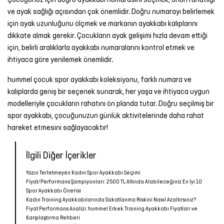
ve ayak sağlığı açısından çok önemlidir. Doğru numarayı belirlemek
için ayak uzunluğunu ölçmek ve markanın ayakkabı kalıplarını
dikkate almak gerekir. Çocukların ayak gelişimi hızla devam ettiği
için, belirli aralıklarla ayakkabı numaralarını kontrol etmek ve
ihtiyaca göre yenilemek önemlidir.
hummel
çocuk spor ayakkabı
koleksiyonu, farklı numara ve
kalıplarda geniş bir seçenek sunarak, her yaşa ve ihtiyaca uygun
modelleriyle çocukların rahatını ön planda tutar. Doğru seçilmiş bir
spor ayakkabı, çocuğunuzun günlük aktivitelerinde daha rahat
hareket etmesini sağlayacaktır!
İlgili Diğer İçerikler
Yazın Terletmeyen Kadın Spor Ayakkabı Seçimi
Fiyat/Performans Şampiyonları: 2500 TL Altında Alabileceğiniz En İyi 10
Spor Ayakkabı Önerisi
Kadın Training Ayakkabılarında Sakatlanma Riskini Nasıl Azaltırsınız?
Fiyat Performans Analizi: hummel Erkek Training Ayakkabı Fiyatları ve
Karşılaştırma Rehberi