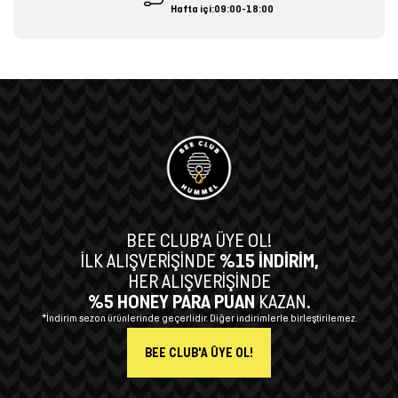
Hafta içi:09:00-18:00
BEE CLUB’A ÜYE OL!
İLK ALIŞVERİŞİNDE
%15 İNDİRİM,
HER ALIŞVERİŞİNDE
%5 HONEY PARA PUAN
KAZAN.
*İndirim sezon ürünlerinde geçerlidir. Diğer indirimlerle birleştirilemez.
BEE CLUB'A ÜYE OL!