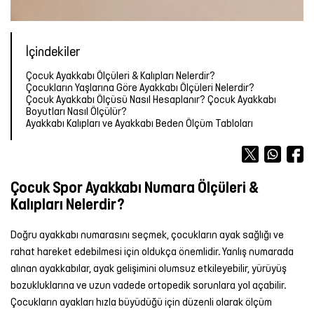
Forma
Atlet
Terlik
OUTLET
OUTLET
OUTLET
Bot &
&
Yağmurluk
TÜM
Kalemlik
TÜM
Outdoor
Sandalet
ÜRÜNLER
Atlet
Forma
ÜRÜNLER
İçindekiler
Tayt
Futbol
Çocuk Ayakkabı Ölçüleri & Kalıpları Nelerdir?
TÜM
TÜM
Şort
Aksesuarları
Mont &
Çocukların Yaşlarına Göre Ayakkabı Ölçüleri Nelerdir?
ÜRÜNLER
ÜRÜNLER
Yelek
Tişört
Çocuk Ayakkabı Ölçüsü Nasıl Hesaplanır? Çocuk Ayakkabı
Boyutları Nasıl Ölçülür?
Yüzme
TÜM
Ayakkabı Kalıpları ve Ayakkabı Beden Ölçüm Tabloları
Şortu
ÜRÜNLER
Yağmurluk
Atlet
Yağmurluk
Tayt
Şort
Çocuk Spor Ayakkabı Numara Ölçüleri &
Kalıpları Nelerdir?
Mont &
Sporcu
Yüzme
Yelek
Sütyeni
Şortu
Doğru ayakkabı numarasını seçmek, çocukların ayak sağlığı ve
rahat hareket edebilmesi için oldukça önemlidir. Yanlış numarada
TÜM
Etek
TÜM
alınan ayakkabılar, ayak gelişimini olumsuz etkileyebilir, yürüyüş
ÜRÜNLER
ÜRÜNLER
bozukluklarına ve uzun vadede ortopedik sorunlara yol açabilir.
Elbise
Çocukların ayakları hızla büyüdüğü için düzenli olarak ölçüm