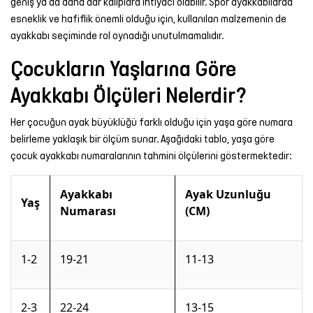
geniş ya da daha dar kalıplara ihtiyacı olabilir. Spor ayakkabılarda
esneklik ve hafiflik önemli olduğu için, kullanılan malzemenin de
ayakkabı seçiminde rol oynadığı unutulmamalıdır.
Çocukların Yaşlarına Göre
Ayakkabı Ölçüleri Nelerdir?
Her çocuğun ayak büyüklüğü farklı olduğu için yaşa göre numara
belirleme yaklaşık bir ölçüm sunar. Aşağıdaki tablo, yaşa göre
çocuk ayakkabı numaralarının tahmini ölçülerini göstermektedir:
Ayakkabı
Ayak Uzunluğu
Yaş
Numarası
(CM)
1-2
19-21
11-13
2-3
22-24
13-15