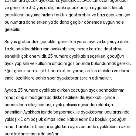
25 numara çocuk ayakkabısı, yaklaşık 15.5-16 cm uzunluğundadır
ve genellikle 3-4 yaş aralığındaki çocuklar için uygundur. Ancak
çocukların büyüme hızları farklılık gösterebilir ve bazı çocuklar için
bu numara daha erken ya da daha geç bir dönemde uygun hale
gelebilir.
Bu yaş grubundaki çocuklar genellikle yürümeye ve koşmaya daha
fazla odaklandıkları için ayakkabı seçiminde konfor, destek ve
esneklik çok önemlidir. 25 numara ayakkabı seçerken, çocuğun
ayak yapısını ve kullanım amacını göz önünde bulundurmak gerekir.
Eğer çocuk sürekli aktif hareket ediyorsa, nefes alabilen ve darbe
emici özelliklere sahip spor ayakkabılar tercih edilmelidir.
Ayrıca, 25 numara ayakkabı alırken çocuğun ayak parmaklarının
rahat olup olmadığına da dikkat edilmelidir. Ayakkabı içinde
parmakların sıkışmaması, ayak gelişimi açısından oldukça
önemlidir. Ayakkabı içinde başparmak ile ayakkabının ucu arasında
yaklaşık 1 cm boşluk olması ideal kabul edilir. Bu boşluk, çocuğun
rahat hareket etmesini sağlarken aynı zamanda ayakkabının uzun
süre kullanılmasını da sağlar.