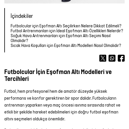
Forma
Atlet
Terlik
OUTLET
OUTLET
OUTLET
Bot &
&
Yağmurluk
TÜM
Kalemlik
TÜM
İçindekiler
Outdoor
Sandalet
ÜRÜNLER
Atlet
Forma
ÜRÜNLER
Tayt
Futbolcular için Eşofman Altı Seçilirken Nelere Dikkat Edilmeli?
Futbol
Futbol Antrenmanları için İdeal Eşofman Altı Özellikleri Nelerdir?
TÜM
TÜM
Şort
Aksesuarları
Mont &
Soğuk Hava Antrenmanları için Eşofman Altı Seçimi Nasıl
ÜRÜNLER
ÜRÜNLER
Yelek
Tişört
Olmalıdır?
Sıcak Hava Koşulları için Eşofman Altı Modelleri Nasıl Olmalıdır?
Yüzme
TÜM
Şortu
ÜRÜNLER
Yağmurluk
Atlet
Yağmurluk
Tayt
Şort
Futbolcular İçin Eşofman Altı Modelleri ve
Tercihleri
Mont &
Sporcu
Yüzme
Yelek
Sütyeni
Şortu
Futbol, hem profesyonel hem de amatör düzeyde yüksek
performans ve konfor gerektiren bir spor dalıdır. Futbolcuların
antrenman yaparken veya maç öncesi ısınma sırasında rahat ve
TÜM
Etek
TÜM
etkili bir şekilde hareket edebilmeleri için doğru futbol eşofman
ÜRÜNLER
ÜRÜNLER
altını seçmeleri oldukça önemlidir.
Elbise