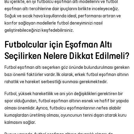
Bu içerikte, en iyi futbolcu eşofman altı modellerini ve futbol
Şort
eşofman altı tercihlerine dair ipuçlarını birlikte inceleyeceğiz.
Soğuk ve sıcak hava koşullarında ideal, performansı artıran ve
TÜM
konfor sağlayan modellerle futbol deneyiminizi nasıl
ÜRÜNLER
geliştirebileceğinizi keşfedebilirsiniz.
Futbolcular için Eşofman Altı
Seçilirken Nelere Dikkat Edilmeli?
Futbol eşofman altı seçerken göz önünde bulundurulması gereken
bazı önemli faktörler vardır. İlk olarak, erkek futbol eşofman altının
rahatlık ve hareket serbestliği sunması gerekmektedir.
Futbol, yüksek hareketlilik ve ani yön değişiklikleri gerektiren bir
spor olduğundan, futbol eşofman altının esnek ve hafif bir yapıda
olması önemlidir. Ayrıca, futbolcu eşofmanlarının nefes alabilir
kumaşlardan üretilmiş olması, oyuncunun terini dışarı atarak kuru
kalmasını sağlar.