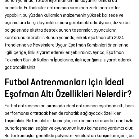
Bunun yanında,
futbol eşofman altı
nın dayanıklı olması da
önemlidir. Futbolcular antrenman sırasında zorlu hareketler
yapabilir, bu yüzden kullanılan malzemenin yüksek kalitede ve
aşınmalara karşı dayanıklı olması gerekmektedir. Ayrıca, diz ve bel
bölgelerinde ekstra destek sunan tasarımlar, oyuncuların
konforunu artırabilir. Bunun yanında,
erkek eşofman altı 2024
trendleri
ne ve
Mevsimlere Uygun Eşofman Kombinleri
önerilerine
ilgili içeriğe, linki ziyaret ederek erişebilirsiniz. Ayrıca,
Eşofman
Takımları Günlük Kullanım İpuçları
na, ilgili içeriğimizi ziyaret ederek
göz atabilirsiniz.
Futbol Antrenmanları için İdeal
Eşofman Altı Özellikleri Nelerdir?
Futbol antrenmanları sırasında ideal
antrenman eşofman altı
, hem
performansı artıracak hem de rahatlık sağlayacak özellikler
taşımalıdır. Nefes alabilir kumaşlar, antrenman sırasında terin hızla
buharlaşmasını sağlar ve oyuncunun kuru kalmasına yardımcı olur.
Bu tür kumaşlar genellikle polyester ve elastan karışımları içerir, bu