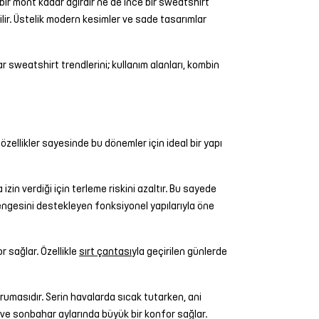
n bir mont kadar ağırdır ne de ince bir sweatshirt
lir. Üstelik modern kesimler ve sade tasarımlar
r sweatshirt trendlerini; kullanım alanları, kombin
zellikler sayesinde bu dönemler için ideal bir yapı
zin verdiği için terleme riskini azaltır. Bu sayede
dengesini destekleyen fonksiyonel yapılarıyla öne
r sağlar. Özellikle
sırt çantası
yla geçirilen günlerde
orumasıdır. Serin havalarda sıcak tutarken, ani
ar ve sonbahar aylarında büyük bir konfor sağlar.