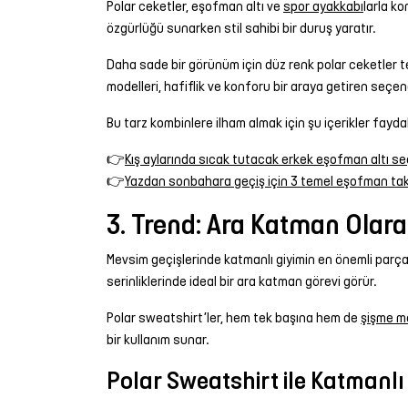
Polar ceketler, eşofman altı ve
spor ayakkabı
larla k
özgürlüğü sunarken stil sahibi bir duruş yaratır.
Daha sade bir görünüm için düz renk polar ceketler t
modelleri, hafiflik ve konforu bir araya getiren seçen
Bu tarz kombinlere ilham almak için şu içerikler faydalı 
👉
Kış aylarında sıcak tutacak erkek eşofman altı se
👉
Yazdan sonbahara geçiş için 3 temel eşofman takı
3. Trend: Ara Katman Olar
Mevsim geçişlerinde katmanlı giyimin en önemli parça
serinliklerinde ideal bir ara katman görevi görür.
Polar sweatshirt’ler, hem tek başına hem de
şişme m
bir kullanım sunar.
Polar Sweatshirt ile Katmanlı