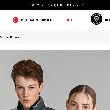
1.000 TL
VE ÜZERİ SİPARİŞLERDE ÜCRETSİZ KARGO
K
MILLI TAKIM FORMALARI
OUTLET
BE
 & Ceket Modası