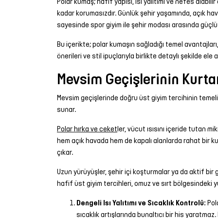
Polar kumaş; hafif yapısı, ısı yalıtımı ve nefes alabil
kadar korumasızdır. Günlük şehir yaşamında, açık hava
sayesinde spor giyim ile şehir modası arasında güçlü 
Bu içerikte; polar kumaşın sağladığı temel avantajları
önerileri ve stil ipuçlarıyla birlikte detaylı şekilde ele a
Mevsim Geçişlerinin Kurtar
Mevsim geçişlerinde doğru üst giyim tercihinin temeli
sunar.
Polar hırka ve ceket
ler, vücut ısısını içeride tutan m
hem açık havada hem de kapalı alanlarda rahat bir kul
çıkar.
Uzun yürüyüşler, şehir içi koşturmalar ya da aktif bir 
hafif üst giyim tercihleri, omuz ve sırt bölgesindeki y
Dengeli Isı Yalıtımı ve Sıcaklık Kontrolü:
Pol
sıcaklık artışlarında bunaltıcı bir his yaratmaz