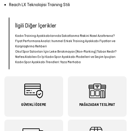
Reach LX Teknolojisi Training Stili
Şort
TÜM
İlgili Diğer İçerikler
ÜRÜNLER
Kadın Training Ayakkabılarında Sakatlanma Riskini Nasıl Azaltırsınız?
Fiyat Performans Analizi: hummel Erkek Training Ayakkabı Fiyatları ve
Karşılaştırma Rehberi
Okul Spor Salonları İçin Leke Bırakmayan (Non-Marking) Taban Nedir?
Nefes Alabilen En İyi Kadın Spor Ayakkabı Modelleri ve Seçim İpuçları
Kadın Spor Ayakkabı Trendleri: Yaza Merhaba
GÜVENLİ ÖDEME
MAĞAZADAN TESLİMAT