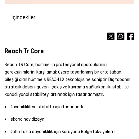
Forma
Atlet
Terlik
OUTLET
OUTLET
OUTLET
Bot &
&
Yağmurluk
TÜM
Kalemlik
TÜM
İçindekiler
Outdoor
Sandalet
ÜRÜNLER
Atlet
Forma
ÜRÜNLER
Tayt
Futbol
TÜM
TÜM
Şort
Aksesuarları
Mont &
ÜRÜNLER
ÜRÜNLER
Yelek
Tişört
Reach Tr Core
Yüzme
TÜM
Şortu
ÜRÜNLER
Yağmurluk
Atlet
Reach TR Core, hummel'in profesyonel sporcularının
gereksinimlerini karşılamak üzere tasarlanmış bir orta taban
Yağmurluk
Tayt
Şort
bileşiği olan hummels REACH LX teknolojisine sahiptir. Dış tabanın
stratejik deseni güvenli çekiş ve kavrama sağlarken, iki stabilite
Mont &
Sporcu
Yüzme
kanadı yanal stabiliteyi artırmak için tasarlanmıştır.
Yelek
Sütyeni
Şortu
Dayanıklılık ve stabilite için tasarlandı
TÜM
Etek
TÜM
İskandinav dizayn
ÜRÜNLER
ÜRÜNLER
Elbise
Daha fazla dayanıklılık için Koruyucu Bölge takviyeleri ·