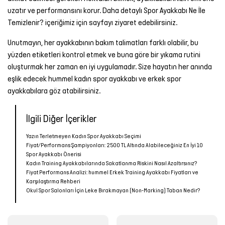
uzatır ve performansını korur. Daha detaylı
Spor Ayakkabı Ne İle
Temizlenir?
içeriğimiz için sayfayı ziyaret edebilirsiniz.
Unutmayın, her ayakkabının bakım talimatları farklı olabilir, bu
yüzden etiketleri kontrol etmek ve buna göre bir yıkama rutini
oluşturmak her zaman en iyi uygulamadır. Size hayatın her anında
eşlik edecek hummel
kadın spor ayakkabı
ve
erkek spor
ayakkabı
lara göz atabilirsiniz.
İlgili Diğer İçerikler
Yazın Terletmeyen Kadın Spor Ayakkabı Seçimi
Fiyat/Performans Şampiyonları: 2500 TL Altında Alabileceğiniz En İyi 10
Spor Ayakkabı Önerisi
Kadın Training Ayakkabılarında Sakatlanma Riskini Nasıl Azaltırsınız?
Fiyat Performans Analizi: hummel Erkek Training Ayakkabı Fiyatları ve
Karşılaştırma Rehberi
Okul Spor Salonları İçin Leke Bırakmayan (Non-Marking) Taban Nedir?