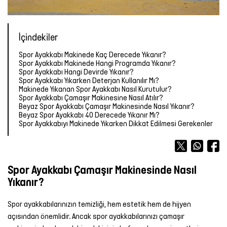
Forma
Atlet
Terlik
OUTLET
OUTLET
OUTLET
Bot &
&
Yağmurluk
TÜM
Kalemlik
TÜM
Outdoor
Sandalet
ÜRÜNLER
Atlet
Forma
ÜRÜNLER
İçindekiler
Tayt
Futbol
Spor Ayakkabı Makinede Kaç Derecede Yıkanır?
TÜM
TÜM
Şort
Aksesuarları
Mont &
Spor Ayakkabı Makinede Hangi Programda Yıkanır?
ÜRÜNLER
ÜRÜNLER
Yelek
Tişört
Spor Ayakkabı Hangi Devirde Yıkanır?
Spor Ayakkabı Yıkarken Deterjan Kullanılır Mı?
Yüzme
TÜM
Makinede Yıkanan Spor Ayakkabı Nasıl Kurutulur?
Şortu
ÜRÜNLER
Yağmurluk
Atlet
Spor Ayakkabı Çamaşır Makinesine Nasıl Atılır?
Beyaz Spor Ayakkabı Çamaşır Makinesinde Nasıl Yıkanır?
Beyaz Spor Ayakkabı 40 Derecede Yıkanır Mı?
Yağmurluk
Tayt
Şort
Spor Ayakkabıyı Makinede Yıkarken Dikkat Edilmesi Gerekenler
Mont &
Sporcu
Yüzme
Yelek
Sütyeni
Şortu
Spor Ayakkabı Çamaşır Makinesinde Nasıl
Yıkanır?
TÜM
Etek
TÜM
ÜRÜNLER
ÜRÜNLER
Spor ayakkabılarınızın temizliği, hem estetik hem de hijyen
Elbise
açısından önemlidir. Ancak spor ayakkabılarınızı çamaşır