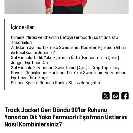
Forma
Atlet
Terlik
OUTLET
OUTLET
OUTLET
Bot &
&
Yağmurluk
TÜM
Kalemlik
TÜM
Outdoor
Sandalet
ÜRÜNLER
Atlet
Forma
ÜRÜNLER
Tayt
İçindekiler
Futbol
TÜM
TÜM
Şort
Aksesuarları
Mont &
hummel Mirası ve Chevron Detaylı Fermuarlı Eşofman Üstü
ÜRÜNLER
ÜRÜNLER
Yelek
Tişört
Tasarımları
Zıtlıkların Uyumu: Dik Yaka Sweatshirt Modelleri Eşofman Altları
Yüzme
TÜM
ile Nasıl Kombinlersiniz?
Şortu
ÜRÜNLER
Yağmurluk
Atlet
Stil Formülü 1: Dik Yaka Eşofman Üstü (Fermuarı Tam Çekili) +
Jogger Eşofman Altı
Stil Formülü 2: Fermuarlı Sweatshirt (Açık) + Crop Top + Tayt
Yağmurluk
Tayt
Şort
Mevsim Geçişlerinde Kurtarıcı: Dik Yaka Sweatshirt ve Fermuarlı
Eşofman Üstü Seçimi
90'ların Sportif Ruhunu Günlük Stilinizde Yaşatın
Mont &
Sporcu
Yüzme
Yelek
Sütyeni
Şortu
Track Jacket Geri Döndü 90'lar Ruhunu
TÜM
Etek
TÜM
ÜRÜNLER
ÜRÜNLER
Yansıtan Dik Yaka Fermuarlı Eşofman Üstlerini
Nasıl Kombinlersiniz?
Elbise