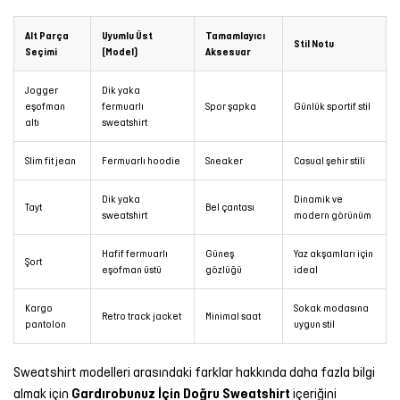
Alt Parça
Uyumlu Üst
Tamamlayıcı
Stil Notu
Seçimi
(Model)
Aksesuar
Jogger
Dik yaka
eşofman
fermuarlı
Spor şapka
Günlük sportif stil
altı
sweatshirt
Slim fit jean
Fermuarlı hoodie
Sneaker
Casual şehir stili
Dik yaka
Dinamik ve
Tayt
Bel çantası
sweatshirt
modern görünüm
Hafif fermuarlı
Güneş
Yaz akşamları için
Şort
eşofman üstü
gözlüğü
ideal
Kargo
Sokak modasına
Retro track jacket
Minimal saat
pantolon
uygun stil
Sweatshirt modelleri arasındaki farklar hakkında daha fazla bilgi
almak için
Gardırobunuz İçin Doğru Sweatshirt
içeriğini