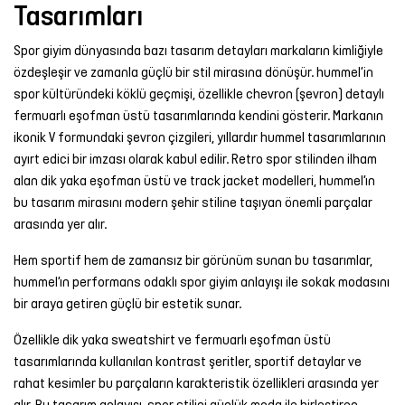
Tasarımları
Spor giyim dünyasında bazı tasarım detayları markaların kimliğiyle
özdeşleşir ve zamanla güçlü bir stil mirasına dönüşür. hummel’in
spor kültüründeki köklü geçmişi, özellikle chevron (şevron) detaylı
fermuarlı eşofman üstü tasarımlarında kendini gösterir. Markanın
ikonik V formundaki şevron çizgileri, yıllardır hummel tasarımlarının
ayırt edici bir imzası olarak kabul edilir. Retro spor stilinden ilham
alan dik yaka eşofman üstü ve track jacket modelleri, hummel’ın
bu tasarım mirasını modern şehir stiline taşıyan önemli parçalar
arasında yer alır.
Hem sportif hem de zamansız bir görünüm sunan bu tasarımlar,
hummel’ın performans odaklı spor giyim anlayışı ile sokak modasını
bir araya getiren güçlü bir estetik sunar.
Özellikle dik yaka sweatshirt ve fermuarlı eşofman üstü
tasarımlarında kullanılan kontrast şeritler, sportif detaylar ve
rahat kesimler bu parçaların karakteristik özellikleri arasında yer
alır. Bu tasarım anlayışı, spor stilini günlük moda ile birleştiren