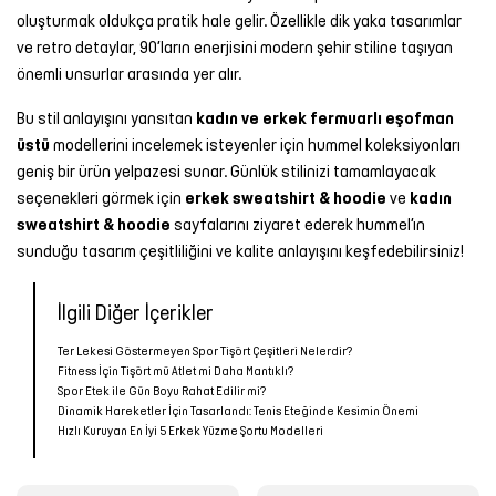
oluşturmak oldukça pratik hale gelir. Özellikle dik yaka tasarımlar
ve retro detaylar, 90’ların enerjisini modern şehir stiline taşıyan
önemli unsurlar arasında yer alır.
Bu stil anlayışını yansıtan
kadın ve erkek fermuarlı eşofman
üstü
modellerini incelemek isteyenler için hummel koleksiyonları
geniş bir ürün yelpazesi sunar. Günlük stilinizi tamamlayacak
seçenekleri görmek için
erkek sweatshirt & hoodie
ve
kadın
sweatshirt & hoodie
sayfalarını ziyaret ederek hummel’ın
sunduğu tasarım çeşitliliğini ve kalite anlayışını keşfedebilirsiniz!
İlgili Diğer İçerikler
Ter Lekesi Göstermeyen Spor Tişört Çeşitleri Nelerdir?
Fitness İçin Tişört mü Atlet mi Daha Mantıklı?
Spor Etek ile Gün Boyu Rahat Edilir mi?
Dinamik Hareketler İçin Tasarlandı: Tenis Eteğinde Kesimin Önemi
Hızlı Kuruyan En İyi 5 Erkek Yüzme Şortu Modelleri