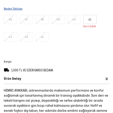
Şort
Beden Tablosu
TÜM
36
37
38
39
40
41
ÜRÜNLER
Son 1 Adet
42
43
44
Kargo
1.000 TL VE ÜZERİ KARGO BEDAVA
Ürün Detay
HENRIC AYAKKABI, antrenmanlarda maksimum performans ve konfor
sağlamak için tasarlanmış dinamik bir training ayakkabıdır. Suni deri ve
tekstil karışımı üst yüzeyi, dayanıklılığı ve nefes alabilirliği bir arada
sunarak ayakların gün boyu rahat kalmasına yardımcı olur. Hafif ve
esnek faylon dış taban, her adımda darbe emilimi sağlayarak zemine