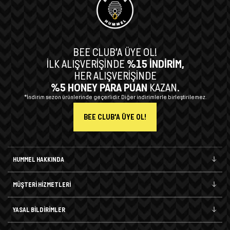
BEE CLUB’A ÜYE OL!
İLK ALIŞVERİŞİNDE
%15 İNDİRİM,
HER ALIŞVERİŞİNDE
%5 HONEY PARA PUAN
KAZAN.
*İndirim sezon ürünlerinde geçerlidir. Diğer indirimlerle birleştirilemez.
BEE CLUB'A ÜYE OL!
HUMMEL HAKKINDA
MÜŞTERİ HİZMETLERİ
YASAL BİLDİRİMLER