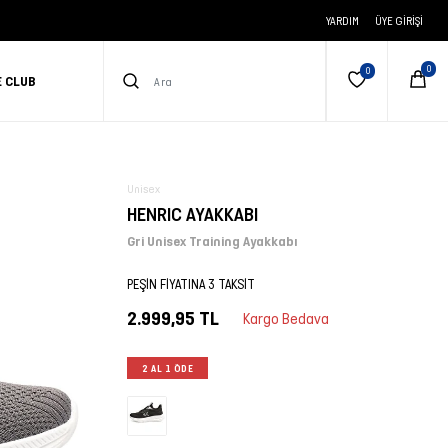
YARDIM
ÜYE GIRIŞI
E CLUB
Unisex
HENRIC AYAKKABI
Gri Unisex Training Ayakkabı
PEŞİN FİYATINA 3 TAKSİT
2.999,95 TL
Kargo Bedava
2 AL 1 ÖDE