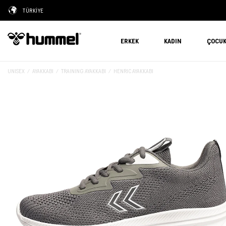
TÜRKİYE
ERKEK
KADIN
ÇOCU
UNISEX
AYAKKABI
TRAINING AYAKKABI
HENRIC AYAKKABI