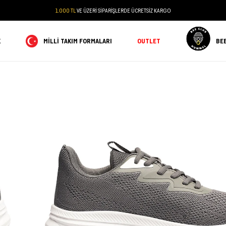
1.000 TL
VE ÜZERİ SİPARİŞLERDE ÜCRETSİZ KARGO
K
MILLI TAKIM FORMALARI
OUTLET
BE