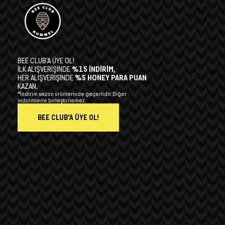
BEE CLUB’A ÜYE OL!
İLK ALIŞVERİŞİNDE
%15 İNDİRİM,
HER ALIŞVERİŞİNDE
%5 HONEY PARA PUAN
KAZAN.
*İndirim sezon ürünlerinde geçerlidir. Diğer
indirimlerle birleştirilemez.
BEE CLUB'A ÜYE OL!