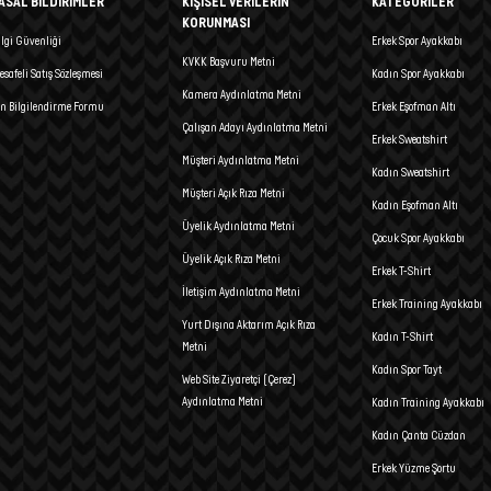
ASAL BİLDİRİMLER
KİŞİSEL VERİLERİN
KATEGORİLER
KORUNMASI
ilgi Güvenliği
Erkek Spor Ayakkabı
KVKK Başvuru Metni
esafeli Satış Sözleşmesi
Kadın Spor Ayakkabı
Kamera Aydınlatma Metni
n Bilgilendirme Formu
Erkek Eşofman Altı
Çalışan Adayı Aydınlatma Metni
Erkek Sweatshirt
Müşteri Aydınlatma Metni
Kadın Sweatshirt
Müşteri Açık Rıza Metni
Kadın Eşofman Altı
Üyelik Aydınlatma Metni
Çocuk Spor Ayakkabı
Üyelik Açık Rıza Metni
Erkek T-Shirt
İletişim Aydınlatma Metni
Erkek Training Ayakkabı
Yurt Dışına Aktarım Açık Rıza
Kadın T-Shirt
Metni
Kadın Spor Tayt
Web Site Ziyaretçi (Çerez)
Aydınlatma Metni
Kadın Training Ayakkabı
Kadın Çanta Cüzdan
Erkek Yüzme Şortu