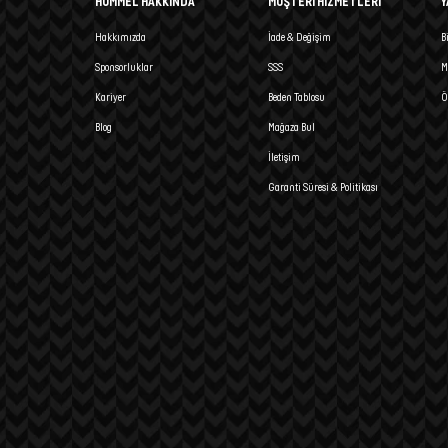
HUMMEL HAKKINDA
MÜŞTERİ HİZMETLERİ
Y
Hakkımızda
İade & Değişim
B
Sponsorluklar
SSS
M
Kariyer
Beden Tablosu
Ö
Blog
Mağaza Bul
İletişim
Garanti Süresi & Politikası