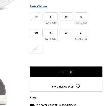
Beden Tablosu
36
37
38
39
Son 2 Adet
Son 1 Adet
40
41
42
43
Son 2 Adet
Son 3 Adet
44
SEPETE EKLE
FAVORILERE EKLE
Kargo
1.000 TL VE ÜZERİ KARGO BEDAVA