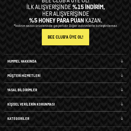
BEE CLUB’A ÜYE OL!
İLK ALIŞVERİŞİNDE
%15 İNDİRİM,
HER ALIŞVERİŞİNDE
%5 HONEY PARA PUAN
KAZAN.
*İndirim sezon ürünlerinde geçerlidir. Diğer indirimlerle birleştirilemez.
BEE CLUB'A ÜYE OL!
HUMMEL HAKKINDA
MÜŞTERİ HİZMETLERİ
YASAL BİLDİRİMLER
KİŞİSEL VERİLERİN KORUNMASI
KATEGORİLER