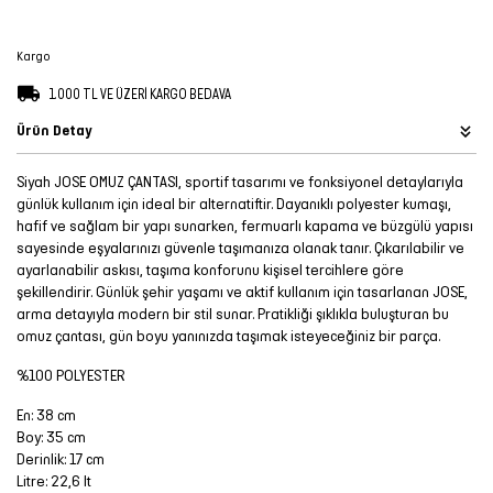
Şort
Kargo
TÜM
1.000 TL VE ÜZERİ KARGO BEDAVA
ÜRÜNLER
Ürün Detay
Siyah JOSE OMUZ ÇANTASI, sportif tasarımı ve fonksiyonel detaylarıyla
günlük kullanım için ideal bir alternatiftir. Dayanıklı polyester kumaşı,
hafif ve sağlam bir yapı sunarken, fermuarlı kapama ve büzgülü yapısı
sayesinde eşyalarınızı güvenle taşımanıza olanak tanır. Çıkarılabilir ve
ayarlanabilir askısı, taşıma konforunu kişisel tercihlere göre
şekillendirir. Günlük şehir yaşamı ve aktif kullanım için tasarlanan JOSE,
arma detayıyla modern bir stil sunar. Pratikliği şıklıkla buluşturan bu
omuz çantası, gün boyu yanınızda taşımak isteyeceğiniz bir parça.
%100 POLYESTER
En: 38 cm
Boy: 35 cm
Derinlik: 17 cm
Litre: 22,6 lt