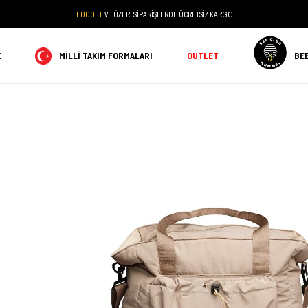
1.000 TL
VE ÜZERİ SİPARİŞLERDE ÜCRETSİZ KARGO
K
MILLI TAKIM FORMALARI
OUTLET
BE