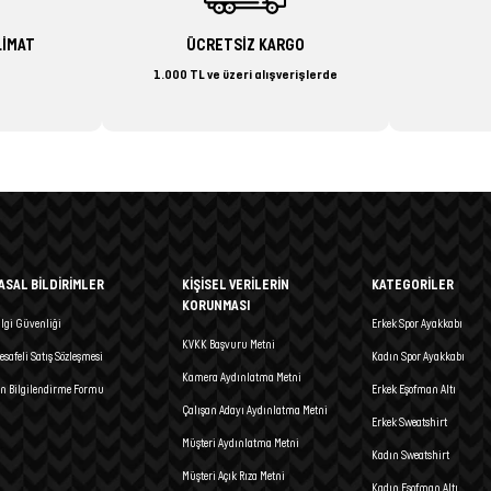
LİMAT
ÜCRETSİZ KARGO
1.000 TL ve üzeri alışverişlerde
ASAL BİLDİRİMLER
KİŞİSEL VERİLERİN
KATEGORİLER
KORUNMASI
ilgi Güvenliği
Erkek Spor Ayakkabı
KVKK Başvuru Metni
esafeli Satış Sözleşmesi
Kadın Spor Ayakkabı
Kamera Aydınlatma Metni
n Bilgilendirme Formu
Erkek Eşofman Altı
Çalışan Adayı Aydınlatma Metni
Erkek Sweatshirt
Müşteri Aydınlatma Metni
Kadın Sweatshirt
Müşteri Açık Rıza Metni
Kadın Eşofman Altı