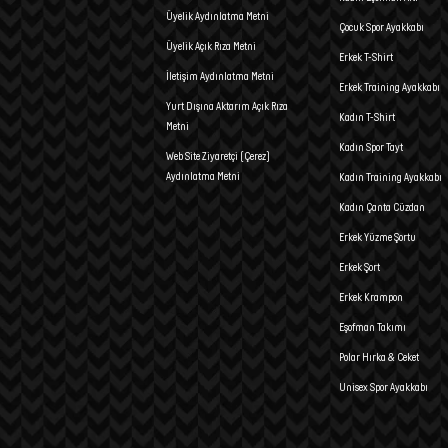
Üyelik Aydınlatma Metni
Çocuk Spor Ayakkabı
Üyelik Açık Rıza Metni
Erkek T-Shirt
İletişim Aydınlatma Metni
Erkek Training Ayakkabı
Yurt Dışına Aktarım Açık Rıza
Kadın T-Shirt
Metni
Kadın Spor Tayt
Web Site Ziyaretçi (Çerez)
Aydınlatma Metni
Kadın Training Ayakkabı
Kadın Çanta Cüzdan
Erkek Yüzme Şortu
Erkek Şort
Erkek Krampon
Eşofman Takımı
Polar Hırka & Ceket
Unisex Spor Ayakkabı