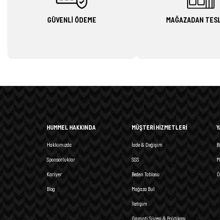
GÜVENLİ ÖDEME
MAĞAZADAN TES
HUMMEL HAKKINDA
MÜŞTERİ HİZMETLERİ
Y
Hakkımızda
İade & Değişim
B
Sponsorluklar
SSS
M
Kariyer
Beden Tablosu
Ö
Blog
Mağaza Bul
İletişim
Garanti Süresi & Politikası