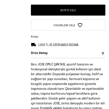
SEPETE EKLE
FAVORILERE EKLE
Kargo
1.000 TL VE ÜZERİ KARGO BEDAVA
Ürün Detay
Ekru JOSE OMUZ ÇANTASI, sportif tasarımı ve
fonksiyonel detaylarıyla günlük kullanım için ideal
bir alternatiftir. Dayanıklı polyester kumaşı, hafif ve
sağlam bir yapı sunarken, fermuarlı kapama ve
büzgülü yapısı sayesinde eşyalarınızı güvenle
taşımanıza olanak tanır. Çıkarılabilir ve ayarlanabilir
askısı, taşıma konforunu kişisel tercihlere göre
şekillendirir. Günlük şehir yaşamı ve aktif kullanım
için tasarlanan JOSE, arma detayıyla modern bir stil
sunar. Pratikliği şıklıkla buluşturan bu omuz çantası,