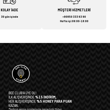
KOLAY İADE
MÜŞTERİ HİZMETLERİ
30 gün içinde
+90850 333 63 90
Hafta içi:09:00-18:00
BEE CLUB’A ÜYE OL!
İLK ALIŞVERİŞİNDE
%15 İNDİRİM,
HER ALIŞVERİŞİNDE
%5 HONEY PARA PUAN
KAZAN.
*İndirim sezon ürünlerinde geçerlidir. Diğer