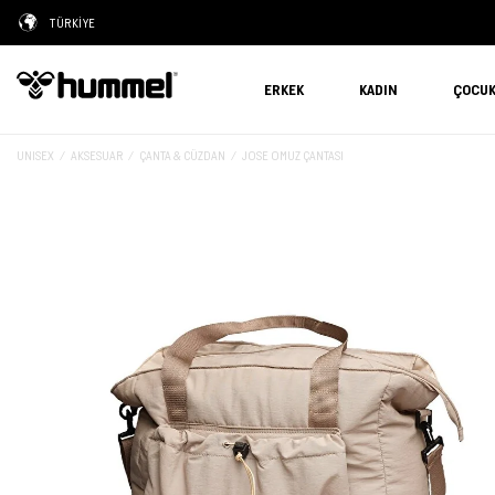
TÜRKİYE
ERKEK
KADIN
ÇOCU
UNISEX
AKSESUAR
ÇANTA & CÜZDAN
JOSE OMUZ ÇANTASI