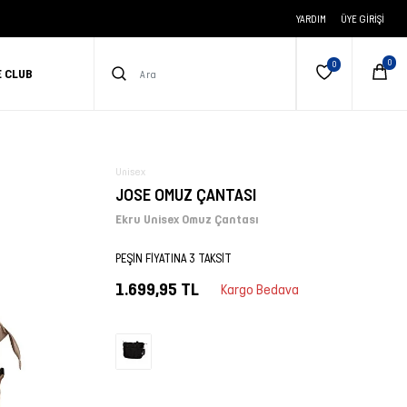
YARDIM
ÜYE GIRIŞI
E CLUB
Unisex
JOSE OMUZ ÇANTASI
Ekru Unisex Omuz Çantası
PEŞİN FİYATINA 3 TAKSİT
1.699,95 TL
Kargo Bedava