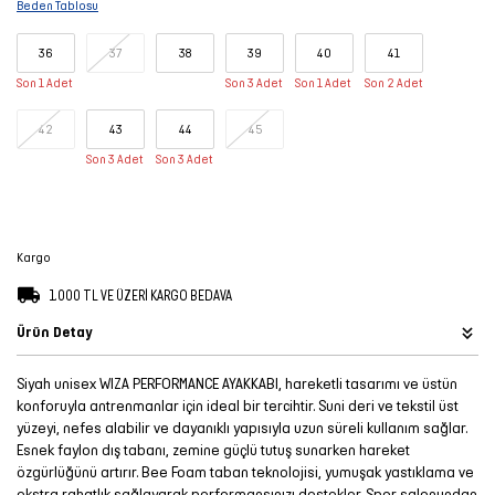
Beden Tablosu
Şort
36
37
38
39
40
41
TÜM
Son 1 Adet
Son 3 Adet
Son 1 Adet
Son 2 Adet
ÜRÜNLER
42
43
44
45
Son 3 Adet
Son 3 Adet
Kargo
1.000 TL VE ÜZERİ KARGO BEDAVA
Ürün Detay
Siyah unisex WIZA PERFORMANCE AYAKKABI, hareketli tasarımı ve üstün
konforuyla antrenmanlar için ideal bir tercihtir. Suni deri ve tekstil üst
yüzeyi, nefes alabilir ve dayanıklı yapısıyla uzun süreli kullanım sağlar.
Esnek faylon dış tabanı, zemine güçlü tutuş sunarken hareket
özgürlüğünü artırır. Bee Foam taban teknolojisi, yumuşak yastıklama ve
ekstra rahatlık sağlayarak performansınızı destekler. Spor salonundan