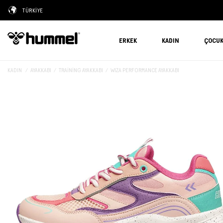
TÜRKİYE
ERKEK
KADIN
ÇOCU
KADIN
AYAKKABI
TRAINING AYAKKABI
WIZA PERFORMANCE AYAKKABI