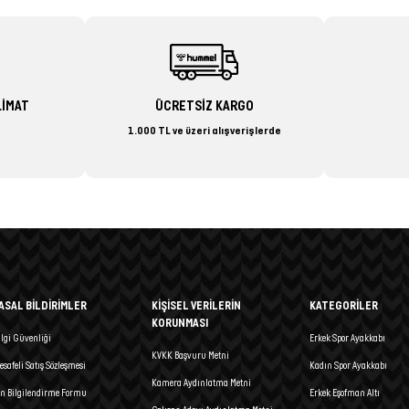
LİMAT
ÜCRETSİZ KARGO
1.000 TL ve üzeri alışverişlerde
ASAL BİLDİRİMLER
KİŞİSEL VERİLERİN
KATEGORİLER
KORUNMASI
ilgi Güvenliği
Erkek Spor Ayakkabı
KVKK Başvuru Metni
esafeli Satış Sözleşmesi
Kadın Spor Ayakkabı
Kamera Aydınlatma Metni
n Bilgilendirme Formu
Erkek Eşofman Altı