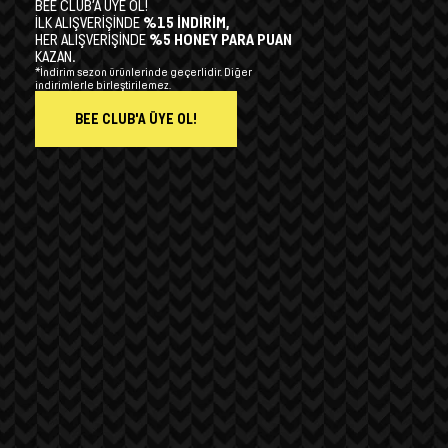
BEE CLUB’A ÜYE OL!
İLK ALIŞVERİŞİNDE
%15 İNDİRİM,
HER ALIŞVERİŞİNDE
%5 HONEY PARA PUAN
KAZAN.
*İndirim sezon ürünlerinde geçerlidir. Diğer
indirimlerle birleştirilemez.
BEE CLUB'A ÜYE OL!