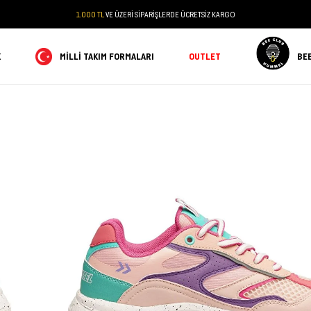
1.000 TL
VE ÜZERİ SİPARİŞLERDE ÜCRETSİZ KARGO
K
MILLI TAKIM FORMALARI
OUTLET
BE