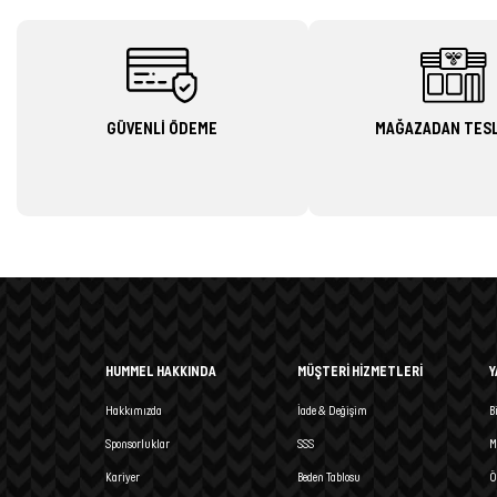
GÜVENLİ ÖDEME
MAĞAZADAN TES
HUMMEL HAKKINDA
MÜŞTERİ HİZMETLERİ
Y
Hakkımızda
İade & Değişim
B
Sponsorluklar
SSS
M
Kariyer
Beden Tablosu
Ö