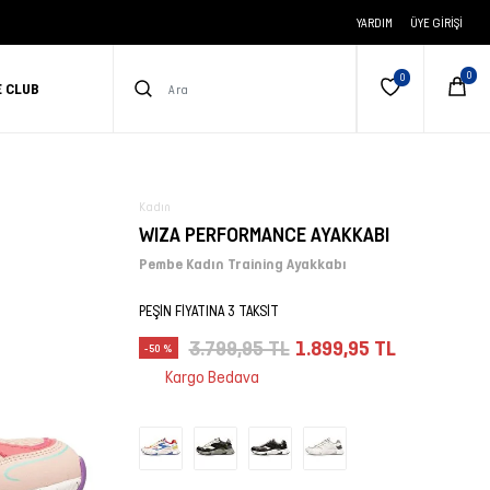
YARDIM
ÜYE GIRIŞI
E CLUB
Kadın
WIZA PERFORMANCE AYAKKABI
Pembe Kadın Training Ayakkabı
PEŞİN FİYATINA 3 TAKSİT
3.799,95 TL
1.899,95 TL
-50 %
Kargo Bedava