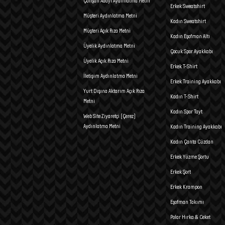
Çalışan Adayı Aydınlatma Metni
Erkek Sweatshirt
Müşteri Aydınlatma Metni
Kadın Sweatshirt
Müşteri Açık Rıza Metni
Kadın Eşofman Altı
Üyelik Aydınlatma Metni
Çocuk Spor Ayakkabı
Üyelik Açık Rıza Metni
Erkek T-Shirt
İletişim Aydınlatma Metni
Erkek Training Ayakkabı
Yurt Dışına Aktarım Açık Rıza
Kadın T-Shirt
Metni
Kadın Spor Tayt
Web Site Ziyaretçi (Çerez)
Aydınlatma Metni
Kadın Training Ayakkabı
Kadın Çanta Cüzdan
Erkek Yüzme Şortu
Erkek Şort
Erkek Krampon
Eşofman Takımı
Polar Hırka & Ceket