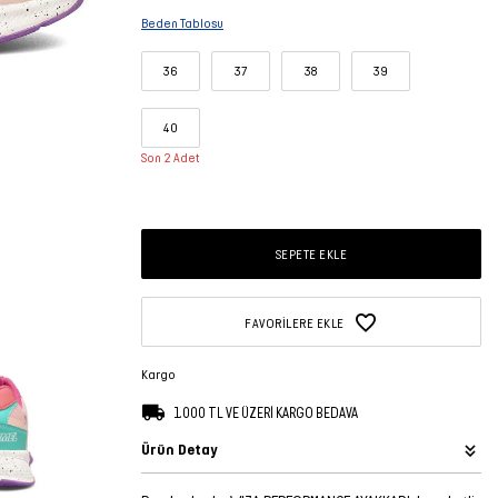
Beden Tablosu
36
37
38
39
40
Son 2 Adet
SEPETE EKLE
FAVORILERE EKLE
Kargo
1.000 TL VE ÜZERİ KARGO BEDAVA
Ürün Detay