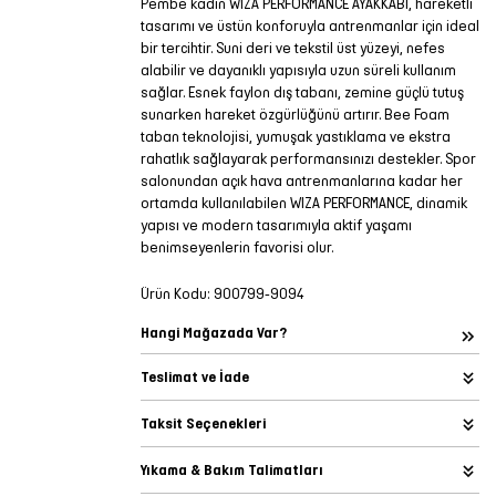
Pembe kadın WIZA PERFORMANCE AYAKKABI, hareketli
tasarımı ve üstün konforuyla antrenmanlar için ideal
bir tercihtir. Suni deri ve tekstil üst yüzeyi, nefes
alabilir ve dayanıklı yapısıyla uzun süreli kullanım
sağlar. Esnek faylon dış tabanı, zemine güçlü tutuş
sunarken hareket özgürlüğünü artırır. Bee Foam
taban teknolojisi, yumuşak yastıklama ve ekstra
rahatlık sağlayarak performansınızı destekler. Spor
salonundan açık hava antrenmanlarına kadar her
ortamda kullanılabilen WIZA PERFORMANCE, dinamik
yapısı ve modern tasarımıyla aktif yaşamı
benimseyenlerin favorisi olur.
Ürün Kodu:
900799-9094
Hangi Mağazada Var?
Teslimat ve İade
Taksit Seçenekleri
Yıkama & Bakım Talimatları