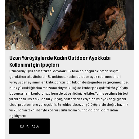
Uzun Yürüyüşlerde Kadın Outdoor Ayakkabı
Kullanımı İçin İpuçları
Uzun yürüyüşler hem fiziksel dayanıklılık hem de doğru ekipman seçimi
gerektiren aktivitelerdir. Bu noktada, kadın outdoor ayakkabı modelleri
yürüyüş deneyiminin en kritik parçasıdır. Taban desteğinden su geçirmezliğe,
bilek yüksekliğinden malzeme dayanıklılığına kadar pek çok faktör, yürüyüş
boyunca hem konforunuzu hem de güvenliğinizi etkiler. Yanlış seçilmiş bir bot
ya da hazırlıksız çıkılan bir yürüyüş, performans kaybına ve ayak sağlığında
ciddi problemlere yol açabilir. Bu rehberde, uzun yürüyüşlerde doğru hazırlık
ve kullanım teknikleriyle konforu artırmanın püf noktalarını adım adım
açıklıyoruz.
DAHA FAZLA