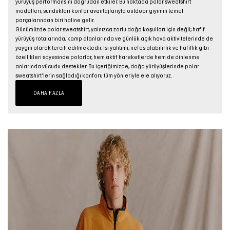
yürüyüş performansını doğrudan etkiler. Bu noktada polar sweatshirt
modelleri, sundukları konfor avantajlarıyla outdoor giyimin temel
parçalarından biri haline gelir.
Günümüzde polar sweatshirt, yalnızca zorlu doğa koşulları için değil; hafif
yürüyüş rotalarında, kamp alanlarında ve günlük açık hava aktivitelerinde de
yaygın olarak tercih edilmektedir. Isı yalıtımı, nefes alabilirlik ve hafiflik gibi
özellikleri sayesinde polarlar, hem aktif hareketlerde hem de dinlenme
anlarında vücudu destekler. Bu içeriğimizde, doğa yürüyüşlerinde polar
sweatshirt’lerin sağladığı konforu tüm yönleriyle ele alıyoruz.
DAHA FAZLA