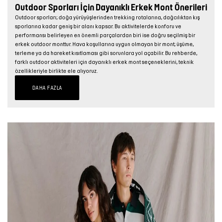
Outdoor Sporları İçin Dayanıklı Erkek Mont Önerileri
Outdoor sporları; doğa yürüyüşlerinden trekking rotalarına, dağcılıktan kış
sporlarına kadar geniş bir alanı kapsar. Bu aktivitelerde konforu ve
performansı belirleyen en önemli parçalardan biri ise doğru seçilmiş bir
erkek outdoor monttur. Hava koşullarına uygun olmayan bir mont; üşüme,
terleme ya da hareket kısıtlaması gibi sorunlara yol açabilir. Bu rehberde,
farklı outdoor aktiviteleri için dayanıklı erkek mont seçeneklerini, teknik
özellikleriyle birlikte ele alıyoruz.
DAHA FAZLA