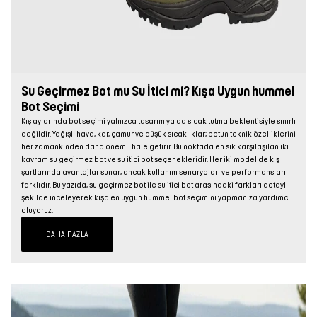
Su Geçirmez Bot mu Su İtici mi? Kışa Uygun hummel
Bot Seçimi
Kış aylarında bot seçimi yalnızca tasarım ya da sıcak tutma beklentisiyle sınırlı
değildir. Yağışlı hava, kar, çamur ve düşük sıcaklıklar; botun teknik özelliklerini
her zamankinden daha önemli hale getirir. Bu noktada en sık karşılaşılan iki
kavram su geçirmez bot ve su itici bot seçenekleridir. Her iki model de kış
şartlarında avantajlar sunar; ancak kullanım senaryoları ve performansları
farklıdır. Bu yazıda, su geçirmez bot ile su itici bot arasındaki farkları detaylı
şekilde inceleyerek kışa en uygun hummel bot seçimini yapmanıza yardımcı
oluyoruz.
DAHA FAZLA