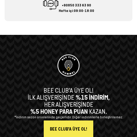
+90850 333 63 90
Hafta içi:09:00-18:00
BEE CLUB’A ÜYE OL!
İLK ALIŞVERİŞİNDE
%15 İNDİRİM,
HER ALIŞVERİŞİNDE
%5 HONEY PARA PUAN
KAZAN.
*İndirim sezon ürünlerinde geçerlidir. Diğer indirimlerle birleştirilemez.
BEE CLUB'A ÜYE OL!