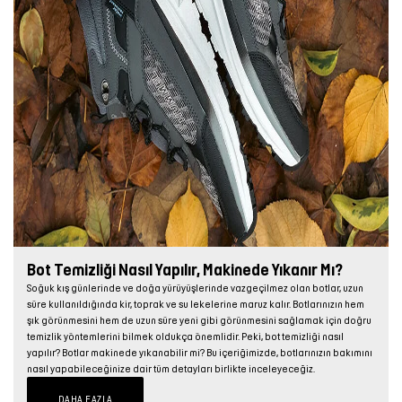
Bot Temizliği Nasıl Yapılır, Makinede Yıkanır Mı?
Soğuk kış günlerinde ve doğa yürüyüşlerinde vazgeçilmez olan botlar, uzun
süre kullanıldığında kir, toprak ve su lekelerine maruz kalır. Botlarınızın hem
şık görünmesini hem de uzun süre yeni gibi görünmesini sağlamak için doğru
temizlik yöntemlerini bilmek oldukça önemlidir. Peki, bot temizliği nasıl
yapılır? Botlar makinede yıkanabilir mi? Bu içeriğimizde, botlarınızın bakımını
nasıl yapabileceğinize dair tüm detayları birlikte inceleyeceğiz.
DAHA FAZLA