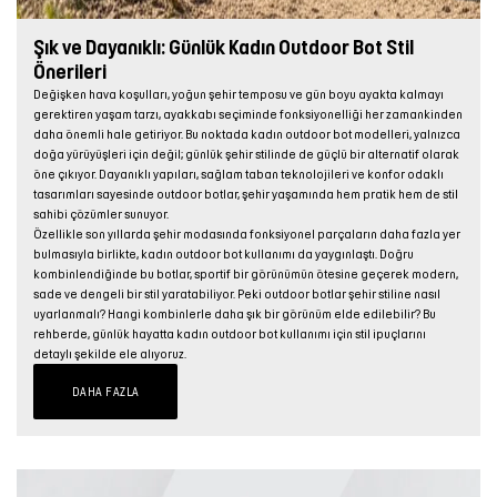
Şık ve Dayanıklı: Günlük Kadın Outdoor Bot Stil
Önerileri
Değişken hava koşulları, yoğun şehir temposu ve gün boyu ayakta kalmayı
gerektiren yaşam tarzı, ayakkabı seçiminde fonksiyonelliği her zamankinden
daha önemli hale getiriyor. Bu noktada kadın outdoor bot modelleri, yalnızca
doğa yürüyüşleri için değil; günlük şehir stilinde de güçlü bir alternatif olarak
öne çıkıyor. Dayanıklı yapıları, sağlam taban teknolojileri ve konfor odaklı
tasarımları sayesinde outdoor botlar, şehir yaşamında hem pratik hem de stil
sahibi çözümler sunuyor.
Özellikle son yıllarda şehir modasında fonksiyonel parçaların daha fazla yer
bulmasıyla birlikte, kadın outdoor bot kullanımı da yaygınlaştı. Doğru
kombinlendiğinde bu botlar, sportif bir görünümün ötesine geçerek modern,
sade ve dengeli bir stil yaratabiliyor. Peki outdoor botlar şehir stiline nasıl
uyarlanmalı? Hangi kombinlerle daha şık bir görünüm elde edilebilir? Bu
rehberde, günlük hayatta kadın outdoor bot kullanımı için stil ipuçlarını
detaylı şekilde ele alıyoruz.
DAHA FAZLA