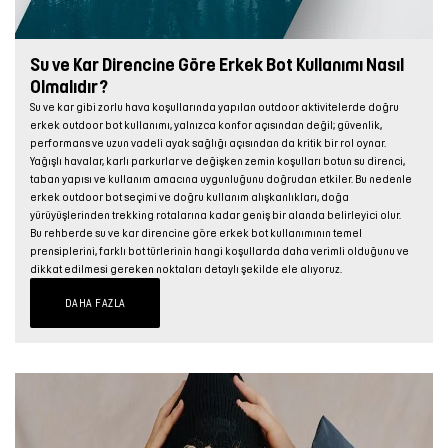
Su ve Kar Direncine Göre Erkek Bot Kullanımı Nasıl
Olmalıdır?
Su ve kar gibi zorlu hava koşullarında yapılan outdoor aktivitelerde doğru
erkek outdoor bot kullanımı, yalnızca konfor açısından değil; güvenlik,
performans ve uzun vadeli ayak sağlığı açısından da kritik bir rol oynar.
Yağışlı havalar, karlı parkurlar ve değişken zemin koşulları botun su direnci,
taban yapısı ve kullanım amacına uygunluğunu doğrudan etkiler. Bu nedenle
erkek outdoor bot seçimi ve doğru kullanım alışkanlıkları, doğa
yürüyüşlerinden trekking rotalarına kadar geniş bir alanda belirleyici olur.
Bu rehberde su ve kar direncine göre erkek bot kullanımının temel
prensiplerini, farklı bot türlerinin hangi koşullarda daha verimli olduğunu ve
dikkat edilmesi gereken noktaları detaylı şekilde ele alıyoruz.
DAHA FAZLA