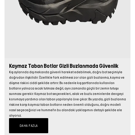
Kaymaz Taban Botlar Gizli Buzlanmada Güvenlik
Kış aylarında dış mekanda güvenli hareket edebilmek, doğru bot seçimiyle
doğrudan ilişkilidir. Özellikle fark edilmesi zor olan gizli buzlanma, kayma ve
düşme riskini ciddi şekilde artırır. Bu nedenle kış şartlarında kullanılan
botların yalnızca sıcak tutması değil, aynı zamanda güçlü bir zemin tutuşu
sunması gerekir. Kaymaz bot seçenekleri, ıslak ve buzlu zeminlerde dengeyi
korumaya yardımcı olan taban yapılarıyla öne çıkar. Bu yazıda, gizli buzlanma
riskine karşı kaymaz taban botların neden önemli olduğunu, doğru modeli
nasıl seçeceğinizi ve hummel’ın bu alandaki yaklaşımını detaylı şekilde ele
alıyoruz.
DAHA FAZLA