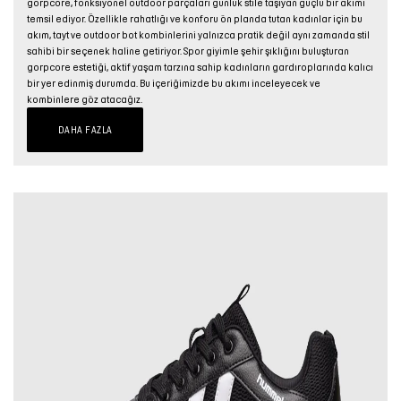
gorpcore, fonksiyonel outdoor parçaları günlük stile taşıyan güçlü bir akımı
temsil ediyor. Özellikle rahatlığı ve konforu ön planda tutan kadınlar için bu
Şort
akım, tayt ve outdoor bot kombinlerini yalnızca pratik değil aynı zamanda stil
sahibi bir seçenek haline getiriyor. Spor giyimle şehir şıklığını buluşturan
TÜM
gorpcore estetiği, aktif yaşam tarzına sahip kadınların gardıroplarında kalıcı
bir yer edinmiş durumda. Bu içeriğimizde bu akımı inceleyecek ve
ÜRÜNLER
kombinlere göz atacağız.
DAHA FAZLA