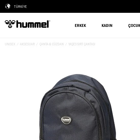
TÜRKİYE
ERKEK
KADIN
ÇOCU
UNISEX
AKSESUAR
ÇANTA & CÜZDAN
YAŞES SIRT ÇANTASI