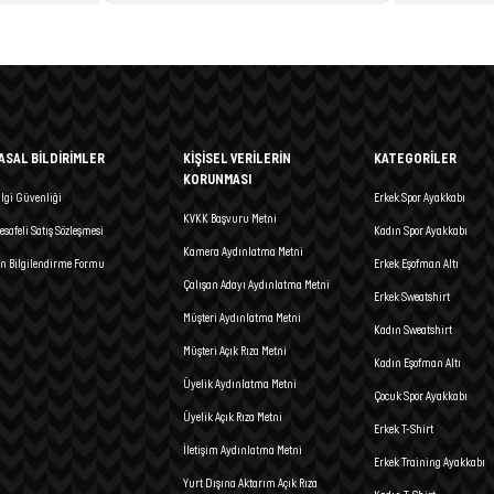
ASAL BİLDİRİMLER
KİŞİSEL VERİLERİN
KATEGORİLER
KORUNMASI
ilgi Güvenliği
Erkek Spor Ayakkabı
KVKK Başvuru Metni
esafeli Satış Sözleşmesi
Kadın Spor Ayakkabı
Kamera Aydınlatma Metni
n Bilgilendirme Formu
Erkek Eşofman Altı
Çalışan Adayı Aydınlatma Metni
Erkek Sweatshirt
Müşteri Aydınlatma Metni
Kadın Sweatshirt
Müşteri Açık Rıza Metni
Kadın Eşofman Altı
Üyelik Aydınlatma Metni
Çocuk Spor Ayakkabı
Üyelik Açık Rıza Metni
Erkek T-Shirt
İletişim Aydınlatma Metni
Erkek Training Ayakkabı
Yurt Dışına Aktarım Açık Rıza