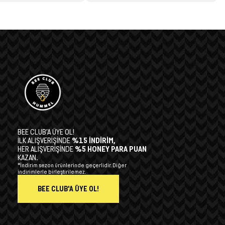
BEE CLUB’A ÜYE OL!
İLK ALIŞVERİŞİNDE
%15 İNDİRİM,
HER ALIŞVERİŞİNDE
%5 HONEY PARA PUAN
KAZAN.
*İndirim sezon ürünlerinde geçerlidir. Diğer
indirimlerle birleştirilemez.
BEE CLUB'A ÜYE OL!