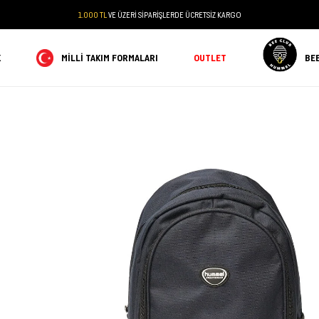
1.000 TL
VE ÜZERİ SİPARİŞLERDE ÜCRETSİZ KARGO
K
MILLI TAKIM FORMALARI
OUTLET
BE