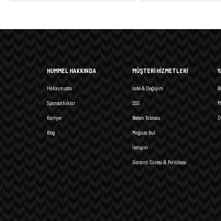
HUMMEL HAKKINDA
MÜŞTERİ HİZMETLERİ
Y
Hakkımızda
İade & Değişim
B
Sponsorluklar
SSS
M
Kariyer
Beden Tablosu
Ö
Blog
Mağaza Bul
İletişim
Garanti Süresi & Politikası