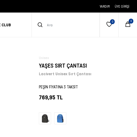
YARDIM
ÜYE GIRIŞI
E CLUB
Unisex
YAŞES SIRT ÇANTASI
Lacivert Unisex Sırt Çantası
PEŞİN FİYATINA 3 TAKSİT
769,95 TL