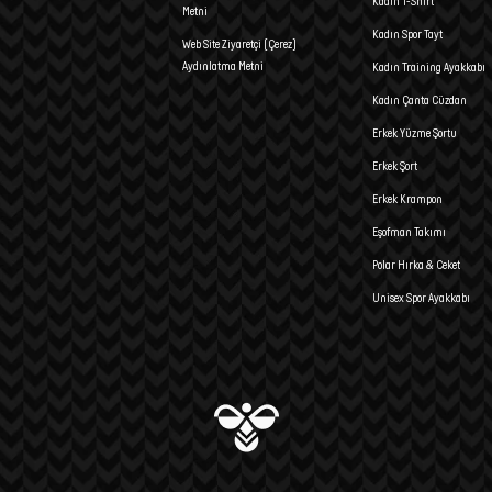
Kadın T-Shirt
Metni
Kadın Spor Tayt
Web Site Ziyaretçi (Çerez)
Aydınlatma Metni
Kadın Training Ayakkabı
Kadın Çanta Cüzdan
Erkek Yüzme Şortu
Erkek Şort
Erkek Krampon
Eşofman Takımı
Polar Hırka & Ceket
Unisex Spor Ayakkabı