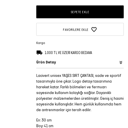
SEPETE EKLE
FAVORILERE EKLE
Kargo
1.000 TL VE ÜZERİ KARGO BEDAVA
Ürün Detay
Lacivert unisex YAŞES SIRT ÇANTASI, sade ve sportif
tasarımıyla öne çıkar. Logo detayı tasarımına
hareket katar. Farklı bölmeleri ve fermuarı
sayesinde kullanım kolaylığı sağlar. Dayanıklı
polyester malzemelerden üretilmiştir. Geniş iç hacmi
sayesinde kullanışlıdır. Hem günlük kullanımda hem
de antrenmanlar için tercih edilir.
En: 30 cm
Boy: 41 cm