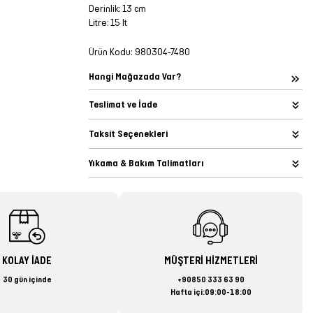
Derinlik: 13 cm
Litre: 15 lt
Ürün Kodu:
980304-7480
Hangi Mağazada Var?
Teslimat ve İade
Taksit Seçenekleri
Yıkama & Bakım Talimatları
KOLAY İADE
MÜŞTERİ HİZMETLERİ
30 gün içinde
+90850 333 63 90
Hafta içi:09:00-18:00