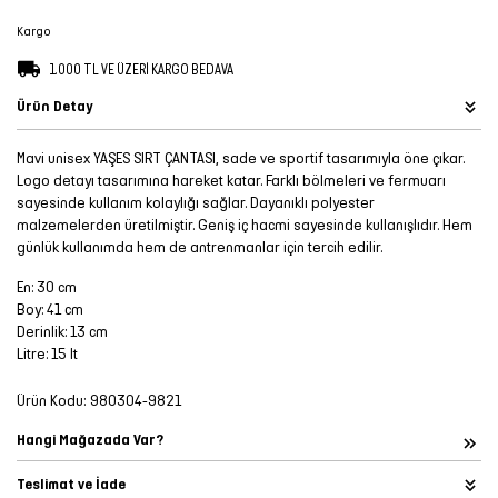
Şort
Kargo
1.000 TL VE ÜZERİ KARGO BEDAVA
TÜM
Ürün Detay
ÜRÜNLER
Mavi unisex YAŞES SIRT ÇANTASI, sade ve sportif tasarımıyla öne çıkar.
Logo detayı tasarımına hareket katar. Farklı bölmeleri ve fermuarı
sayesinde kullanım kolaylığı sağlar. Dayanıklı polyester
malzemelerden üretilmiştir. Geniş iç hacmi sayesinde kullanışlıdır. Hem
günlük kullanımda hem de antrenmanlar için tercih edilir.
En: 30 cm
Boy: 41 cm
Derinlik: 13 cm
Litre: 15 lt
Ürün Kodu:
980304-9821
Hangi Mağazada Var?
Teslimat ve İade