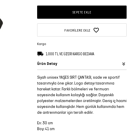
SEPETE EKLE
FAVORILERE EKLE
Kargo
1.000 TL VE ÜZERİ KARGO BEDAVA
Ürün Detay
Siyah unisex YAŞES SIRT ÇANTASI, sade ve sportif
tasarımıyla öne çıkar. Logo detayı tasarımına
hareket katar. Farklı bölmeleri ve fermuarı
sayesinde kullanım kolaylığı sağlar. Dayanıklı
polyester malzemelerden üretilmiştir. Geniş iç hacmi
sayesinde kullanışlıdır. Hem günlük kullanımda hem
de antrenmanlar için tercih edilir.
En: 30 cm
Boy: 41 cm