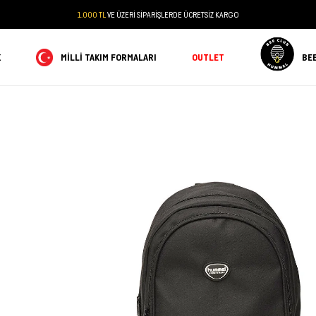
1.000 TL
VE ÜZERİ SİPARİŞLERDE ÜCRETSİZ KARGO
K
MILLI TAKIM FORMALARI
OUTLET
BE