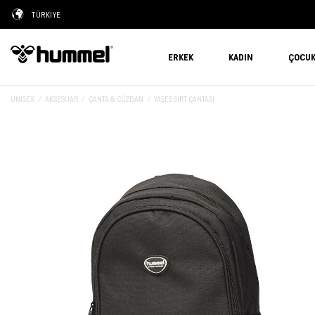
TÜRKİYE
ERKEK
KADIN
ÇOCU
UNISEX
AKSESUAR
ÇANTA & CÜZDAN
YAŞES SIRT ÇANTASI