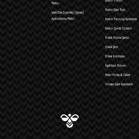
Kadın T-Shirt
Metni
Kadın Spor Tayt
Web Site Ziyaretçi (Çerez)
Aydınlatma Metni
Kadın Training Ayakkabı
Kadın Çanta Cüzdan
Erkek Yüzme Şortu
Erkek Şort
Erkek Krampon
Eşofman Takımı
Polar Hırka & Ceket
Unisex Spor Ayakkabı