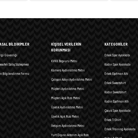
ASAL BİLDİRİMLER
KİŞİSEL VERİLERİN
KATEGORİLER
KORUNMASI
ilgi Güvenliği
Erkek Spor Ayakkabı
KVKK Başvuru Metni
esafeli Satış Sözleşmesi
Kadın Spor Ayakkabı
Kamera Aydınlatma Metni
n Bilgilendirme Formu
Erkek Eşofman Altı
Çalışan Adayı Aydınlatma Metni
Erkek Sweatshirt
Müşteri Aydınlatma Metni
Kadın Sweatshirt
Müşteri Açık Rıza Metni
Kadın Eşofman Altı
Üyelik Aydınlatma Metni
Çocuk Spor Ayakkabı
Üyelik Açık Rıza Metni
Erkek T-Shirt
İletişim Aydınlatma Metni
Erkek Training Ayakkabı
Yurt Dışına Aktarım Açık Rıza