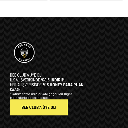
BEE CLUB’A ÜYE OL!
İLK ALIŞVERİŞİNDE
%15 İNDİRİM,
HER ALIŞVERİŞİNDE
%5 HONEY PARA PUAN
KAZAN.
*İndirim sezon ürünlerinde geçerlidir. Diğer
indirimlerle birleştirilemez.
BEE CLUB'A ÜYE OL!