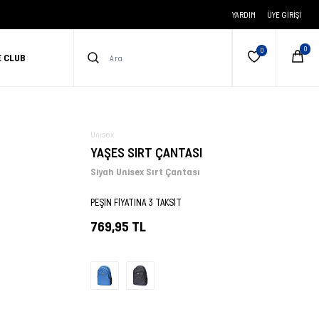
YARDIM
ÜYE GIRIŞI
E CLUB
Unisex
YAŞES SIRT ÇANTASI
Siyah Unisex Sırt Çantası
PEŞİN FİYATINA 3 TAKSİT
769,95 TL