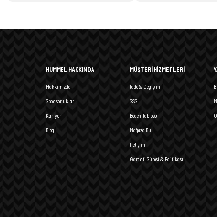
HUMMEL HAKKINDA
MÜŞTERİ HİZMETLERİ
Y
Hakkımızda
İade & Değişim
B
Sponsorluklar
SSS
M
Kariyer
Beden Tablosu
Ö
Blog
Mağaza Bul
İletişim
Garanti Süresi & Politikası